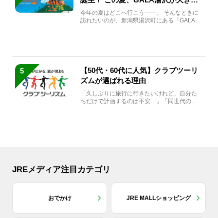
生まれ変わる
今年の夏はどこへ行こう――。 そんなときに
訪れたいのが、新潟県湯沢町にある「GALA湯
沢」。2026年...
【50代・60代に人気】クラブツーリ
5
ズムが選ばれる理由
「久しぶりに旅行に行きたいけれど、自分た
ちだけで計画するのは不安…」「同世代の方
と気兼ねなく楽しみたい」...
JREメディア注目カテゴリ
おでかけ
JRE MALLショッピング