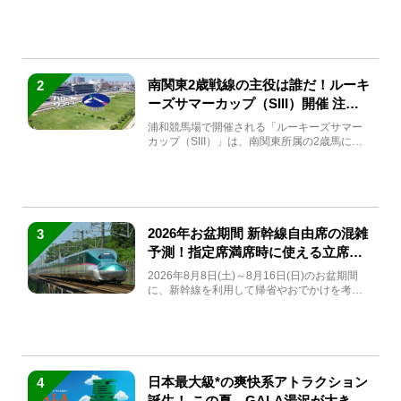
(金)～9月7日...
南関東2歳戦線の主役は誰だ！ルーキ
2
ーズサマーカップ（SIII）開催 注目
馬と見どころをチェック
浦和競馬場で開催される「ルーキーズサマー
カップ（SIII）」は、南関東所属の2歳馬によ
る注目の重賞競走（...
2026年お盆期間 新幹線自由席の混雑
3
予測！指定席満席時に使える立席特
急券も解説
2026年8月8日(土)～8月16日(日)のお盆期間
に、新幹線を利用して帰省やおでかけを考え
ている方もい...
日本最大級*の爽快系アトラクション
4
誕生！ この夏、GALA湯沢が大きく