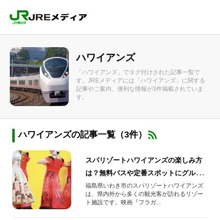
ハワイアンズ
「ハワイアンズ」でタグ付けされた記事一覧で
す。JREメディアには「ハワイアンズ」に関する
記事やご案内、便利な情報が3件掲載されていま
す。
ハワイアンズの記事一覧（3件）
スパリゾートハワイアンズの楽しみ方
は？無料バスや定番スポットにグルメ
も紹介
福島県いわき市のスパリゾートハワイアンズ
は、県内外から多くの観光客が訪れるリゾー
ト施設です。映画『フラガ...