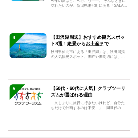
今年の夏はどこへ行こう――。 そんなときに
訪れたいのが、新潟県湯沢町にある「GALA湯
沢」。2026年...
【田沢湖周辺】おすすめ観光スポッ
4
ト8選！絶景からお土産まで
秋田県仙北市にある「田沢湖」は、秋田屈指
の人気観光スポット。湖畔や湖周辺には、田
沢湖の魅力を堪能できる名...
【50代・60代に人気】クラブツーリ
5
ズムが選ばれる理由
「久しぶりに旅行に行きたいけれど、自分た
ちだけで計画するのは不安…」「同世代の方
と気兼ねなく楽しみたい」...