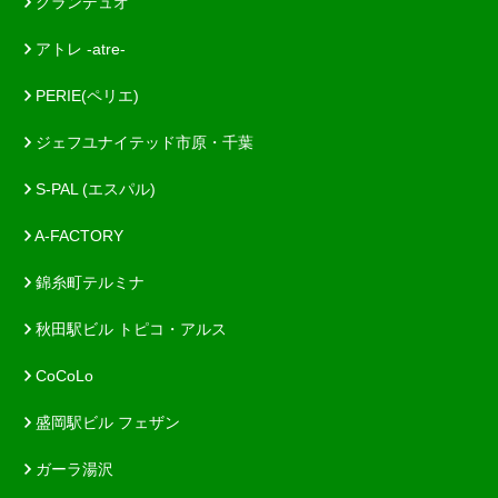
グランデュオ
アトレ -atre-
PERIE(ペリエ)
ジェフユナイテッド市原・千葉
S-PAL (エスパル)
A-FACTORY
錦糸町テルミナ
秋田駅ビル トピコ・アルス
CoCoLo
盛岡駅ビル フェザン
ガーラ湯沢