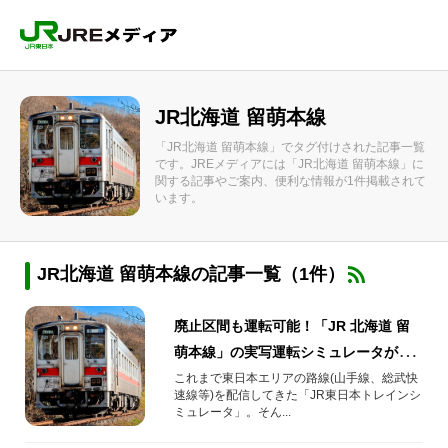
JR北海道 留萌本線
「JR北海道 留萌本線」でタグ付けされた記事一覧
です。JREメディアには「JR北海道 留萌本線」に
関する記事やご案内、便利な情報が1件掲載されて
います。
JR北海道 留萌本線の記事一覧（1件）
廃止区間も運転可能！「JR 北海道 留
萌本線」の実写運転シミュレータが
2024年3月26日(火)配信開始
これまで東日本エリアの路線(山手線、総武快
速線等)を配信してきた「JR東日本トレインシ
ミュレータ」。そん...