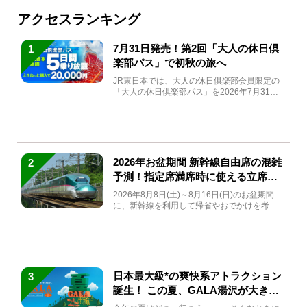
アクセスランキング
7月31日発売！第2回「大人の休日倶
1
楽部パス」で初秋の旅へ
JR東日本では、大人の休日倶楽部会員限定の
「大人の休日倶楽部パス」を2026年7月31日
(金)～9月7日...
2026年お盆期間 新幹線自由席の混雑
2
予測！指定席満席時に使える立席特
急券も解説
2026年8月8日(土)～8月16日(日)のお盆期間
に、新幹線を利用して帰省やおでかけを考え
ている方もい...
日本最大級*の爽快系アトラクション
3
誕生！ この夏、GALA湯沢が大きく
生まれ変わる