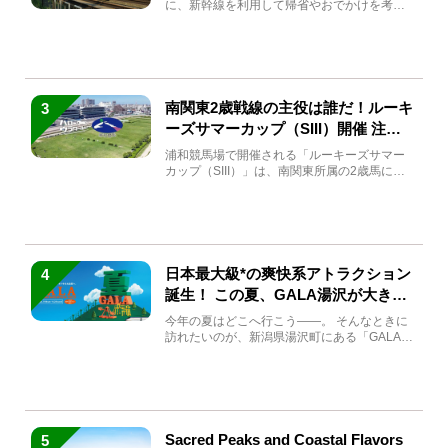
に、新幹線を利用して帰省やおでかけを考え
ている方もい...
南関東2歳戦線の主役は誰だ！ルーキ
3
ーズサマーカップ（SIII）開催 注目
馬と見どころをチェック
浦和競馬場で開催される「ルーキーズサマー
カップ（SIII）」は、南関東所属の2歳馬によ
る注目の重賞競走（...
日本最大級*の爽快系アトラクション
4
誕生！ この夏、GALA湯沢が大きく
生まれ変わる
今年の夏はどこへ行こう――。 そんなときに
訪れたいのが、新潟県湯沢町にある「GALA湯
沢」。2026年...
Sacred Peaks and Coastal Flavors
5