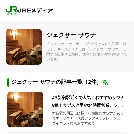
ジェクサー サウナ
「ジェクサー サウナ」でタグ付けされた記事一覧
です。JREメディアには「ジェクサー サウナ」に
関する記事やご案内、便利な情報が2件掲載されて
います。
ジェクサー サウナの記事一覧（2件）
JR新宿駅近くで人気！おすすめサウナ
6選！サブスク型や24時間営業、ソロサ
ウナも！
新宿駅の周辺には様々な種類のサウナがあり
ます。サウナは代謝アップやリフレッシュ、
ダイエットにもおすすめで...