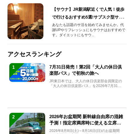
【サウナ】JR新潟駅近くで人気！徒歩
で行けるおすすめ5選!サブスク型サウ
ナやバーとコラボしたサウナでサ活を
あなたも話題のサ活を始めてみませんか。代
謝UPやリフレッシュにもサウナはおすすめで
始めよう!
す。ダイエットにもサウ...
アクセスランキング
7月31日発売！第2回「大人の休日倶
1
楽部パス」で初秋の旅へ
JR東日本では、大人の休日倶楽部会員限定の
「大人の休日倶楽部パス」を2026年7月31日
(金)～9月7日...
2026年お盆期間 新幹線自由席の混雑
2
予測！指定席満席時に使える立席特
急券も解説
2026年8月8日(土)～8月16日(日)のお盆期間