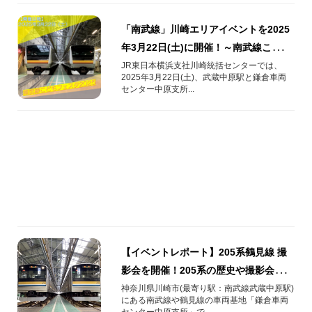
「南武線」川崎エリアイベントを2025
年3月22日(土)に開催！～南武線こども
フェスタ～
JR東日本横浜支社川崎統括センターでは、
2025年3月22日(土)、武蔵中原駅と鎌倉車両
センター中原支所...
【イベントレポート】205系鶴見線 撮
影会を開催！205系の歴史や撮影会の様
子もご紹介！
神奈川県川崎市(最寄り駅：南武線武蔵中原駅)
にある南武線や鶴見線の車両基地「鎌倉車両
センター中原支所」で...