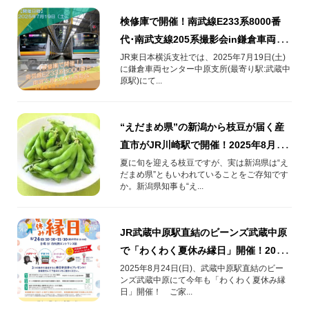
検修庫で開催！​南武線E233系8000番
代･南武支線205系撮影会​in鎌倉車両セ
ンター中原支所を開催！
JR東日本横浜支社では、2025年7月19日(土)
に鎌倉車両センター中原支所(最寄り駅:武蔵中
原駅)にて...
“えだまめ県”の新潟から枝豆が届く産
直市がJR川崎駅で開催！2025年8月25
日(月)～31日(日)
夏に旬を迎える枝豆ですが、実は新潟県は“え
だまめ県”ともいわれていることをご存知です
か。新潟県知事も“え...
JR武蔵中原駅直結のビーンズ武蔵中原
で「わくわく夏休み縁日」開催！2025
年8月24日(日)
2025年8月24日(日)、武蔵中原駅直結のビー
ンズ武蔵中原にて今年も「わくわく夏休み縁
日」開催！ ご家...