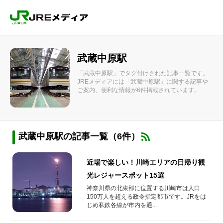
武蔵中原駅
「武蔵中原駅」でタグ付けされた記事一覧です。
JREメディアには「武蔵中原駅」に関する記事や
ご案内、便利な情報が6件掲載されています。
武蔵中原駅の記事一覧（6件）
近場で楽しい！川崎エリアの日帰り観
光レジャースポット15選
神奈川県の北東部に位置する川崎市は人口
150万人を超える政令指定都市です。JRをは
じめ私鉄各線が市内を通...