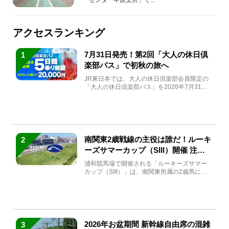
アクセスランキング
7月31日発売！第2回「大人の休日倶
1
楽部パス」で初秋の旅へ
JR東日本では、大人の休日倶楽部会員限定の
「大人の休日倶楽部パス」を2026年7月31日
(金)～9月7日...
南関東2歳戦線の主役は誰だ！ルーキ
2
ーズサマーカップ（SIII）開催 注目
馬と見どころをチェック
浦和競馬場で開催される「ルーキーズサマー
カップ（SIII）」は、南関東所属の2歳馬によ
る注目の重賞競走（...
2026年お盆期間 新幹線自由席の混雑
3