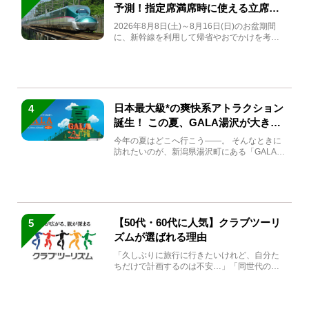
予測！指定席満席時に使える立席特
急券も解説
2026年8月8日(土)～8月16日(日)のお盆期間
に、新幹線を利用して帰省やおでかけを考え
ている方もい...
日本最大級*の爽快系アトラクション
4
誕生！ この夏、GALA湯沢が大きく
生まれ変わる
今年の夏はどこへ行こう――。 そんなときに
訪れたいのが、新潟県湯沢町にある「GALA湯
沢」。2026年...
【50代・60代に人気】クラブツーリ
5
ズムが選ばれる理由
「久しぶりに旅行に行きたいけれど、自分た
ちだけで計画するのは不安…」「同世代の方
と気兼ねなく楽しみたい」...