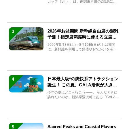
カップ（SIII）」は、南関東所属の2歳馬によ
る注目の重賞競走（...
2026年お盆期間 新幹線自由席の混雑
3
予測！指定席満席時に使える立席特
急券も解説
2026年8月8日(土)～8月16日(日)のお盆期間
に、新幹線を利用して帰省やおでかけを考え
ている方もい...
日本最大級*の爽快系アトラクション
4
誕生！ この夏、GALA湯沢が大きく
生まれ変わる
今年の夏はどこへ行こう――。 そんなときに
訪れたいのが、新潟県湯沢町にある「GALA湯
沢」。2026年...
Sacred Peaks and Coastal Flavors
5