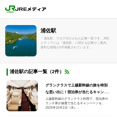
浦佐駅
「浦佐駅」でタグ付けされた記事一覧です。JRE
メディアには「浦佐駅」に関する記事やご案内、
便利な情報が2件掲載されています。
浦佐駅の記事一覧（2件）
グランクラスで上越新幹線の旅を特別
な思い出に！宿泊券が当たるキャンペ
ーン開催！
上越新幹線のグランクラス利用で、宿泊券や
ランチ券が抽選で当たるキャンペーンを、
2025年10月1日（水）...