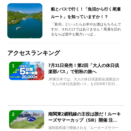
船とバスで行く！「魚沼から行く尾瀬
ルート」を知っていますか！？
「新潟」といったらお米やお酒はもちろんで
すが、それだけではありません！尾瀬を訪れ
るならば道中も魅力いっぱ...
アクセスランキング
7月31日発売！第2回「大人の休日倶
1
楽部パス」で初秋の旅へ
JR東日本では、大人の休日倶楽部会員限定の
「大人の休日倶楽部パス」を2026年7月31日
(金)～9月7日...
南関東2歳戦線の主役は誰だ！ルーキ
2
ーズサマーカップ（SIII）開催 注目
馬と見どころをチェック
浦和競馬場で開催される「ルーキーズサマー