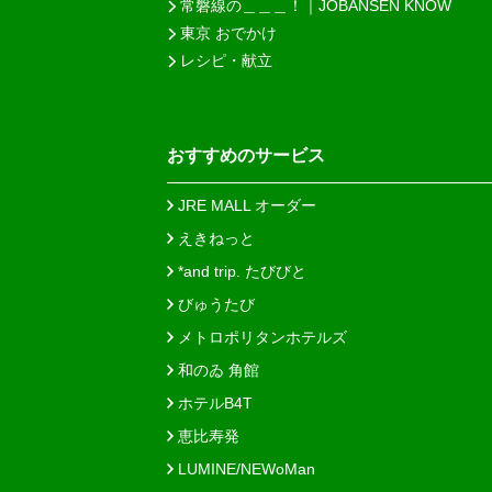
常磐線の＿＿＿！｜JOBANSEN KNOW
東京 おでかけ
レシピ・献立
おすすめのサービス
JRE MALL オーダー
えきねっと
*and trip. たびびと
びゅうたび
メトロポリタンホテルズ
和のゐ 角館
ホテルB4T
恵比寿発
LUMINE/NEWoMan