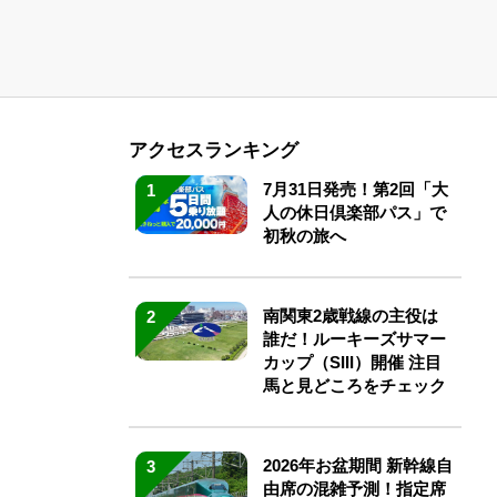
アクセスランキング
7月31日発売！第2回「大
1
人の休日倶楽部パス」で
初秋の旅へ
南関東2歳戦線の主役は
2
誰だ！ルーキーズサマー
カップ（SIII）開催 注目
馬と見どころをチェック
2026年お盆期間 新幹線自
3
由席の混雑予測！指定席