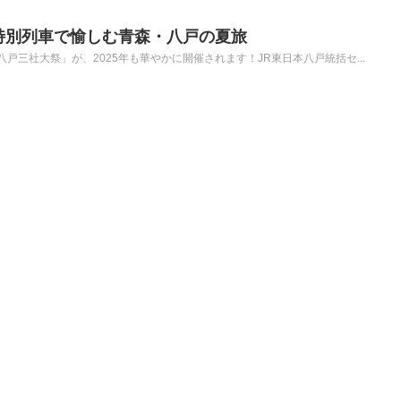
】特別列車で愉しむ青森・八戸の夏旅
戸三社大祭」が、2025年も華やかに開催されます！JR東日本八戸統括セ...