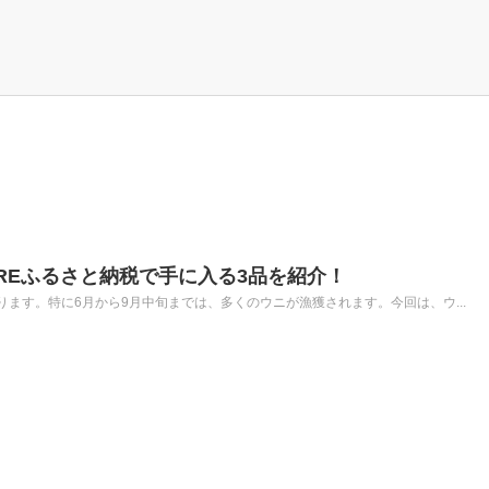
REふるさと納税で手に入る3品を紹介！
ます。特に6月から9月中旬までは、多くのウニが漁獲されます。今回は、ウ...