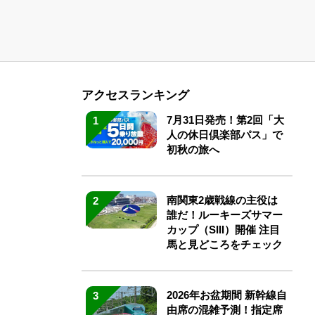
アクセスランキング
7月31日発売！第2回「大
1
人の休日倶楽部パス」で
初秋の旅へ
南関東2歳戦線の主役は
2
誰だ！ルーキーズサマー
カップ（SIII）開催 注目
馬と見どころをチェック
2026年お盆期間 新幹線自
3
由席の混雑予測！指定席