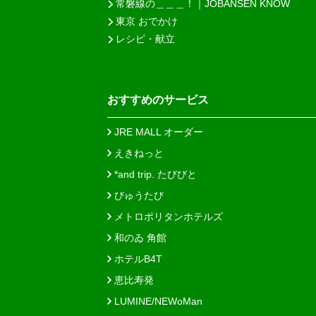
常磐線の＿＿＿！｜JOBANSEN KNOW
東京 おでかけ
レシピ・献立
おすすめのサービス
JRE MALL オーダー
えきねっと
*and trip. たびびと
びゅうたび
メトロポリタンホテルズ
和のゐ 角館
ホテルB4T
恵比寿発
LUMINE/NEWoMan