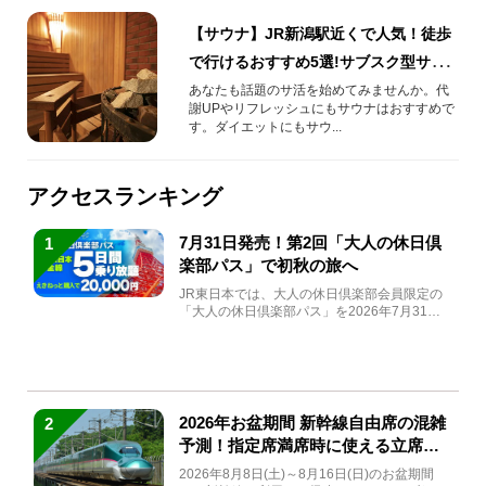
【サウナ】JR新潟駅近くで人気！徒歩
で行けるおすすめ5選!サブスク型サウ
ナやバーとコラボしたサウナでサ活を
あなたも話題のサ活を始めてみませんか。代
謝UPやリフレッシュにもサウナはおすすめで
始めよう!
す。ダイエットにもサウ...
アクセスランキング
7月31日発売！第2回「大人の休日倶
1
楽部パス」で初秋の旅へ
JR東日本では、大人の休日倶楽部会員限定の
「大人の休日倶楽部パス」を2026年7月31日
(金)～9月7日...
2026年お盆期間 新幹線自由席の混雑
2
予測！指定席満席時に使える立席特
急券も解説
2026年8月8日(土)～8月16日(日)のお盆期間