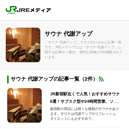
サウナ 代謝アップ
「サウナ 代謝アップ」でタグ付けされた記事一覧
です。JREメディアには「サウナ 代謝アップ」に
関する記事やご案内、便利な情報が2件掲載されて
います。
サウナ 代謝アップの記事一覧（2件）
JR新宿駅近くで人気！おすすめサウナ
6選！サブスク型や24時間営業、ソロサ
ウナも！
新宿駅の周辺には様々な種類のサウナがあり
ます。サウナは代謝アップやリフレッシュ、
ダイエットにもおすすめで...