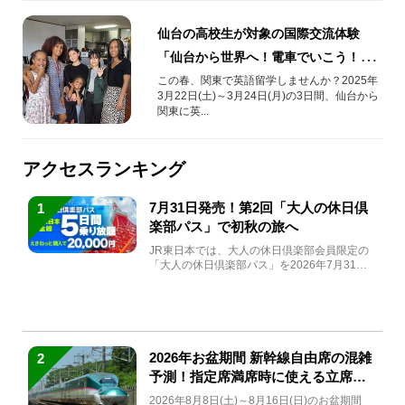
仙台の高校生が対象の国際交流体験
「仙台から世界へ！電車でいこう！ま
ちなか留学」
この春、関東で英語留学しませんか？2025年
3月22日(土)～3月24日(月)の3日間、仙台から
関東に英...
アクセスランキング
7月31日発売！第2回「大人の休日倶
1
楽部パス」で初秋の旅へ
JR東日本では、大人の休日倶楽部会員限定の
「大人の休日倶楽部パス」を2026年7月31日
(金)～9月7日...
2026年お盆期間 新幹線自由席の混雑
2
予測！指定席満席時に使える立席特
急券も解説
2026年8月8日(土)～8月16日(日)のお盆期間