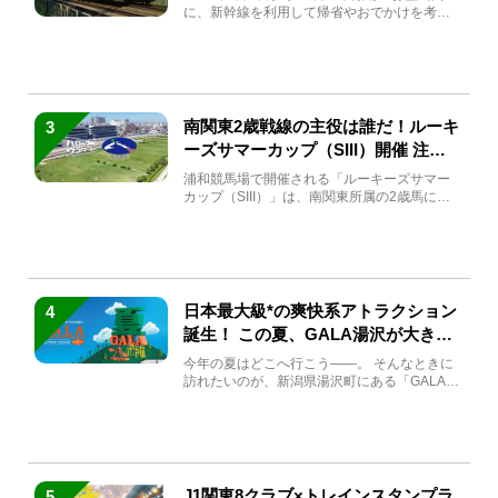
に、新幹線を利用して帰省やおでかけを考え
ている方もい...
南関東2歳戦線の主役は誰だ！ルーキ
3
ーズサマーカップ（SIII）開催 注目
馬と見どころをチェック
浦和競馬場で開催される「ルーキーズサマー
カップ（SIII）」は、南関東所属の2歳馬によ
る注目の重賞競走（...
日本最大級*の爽快系アトラクション
4
誕生！ この夏、GALA湯沢が大きく
生まれ変わる
今年の夏はどこへ行こう――。 そんなときに
訪れたいのが、新潟県湯沢町にある「GALA湯
沢」。2026年...
J1関東8クラブ×トレインスタンプラ
5