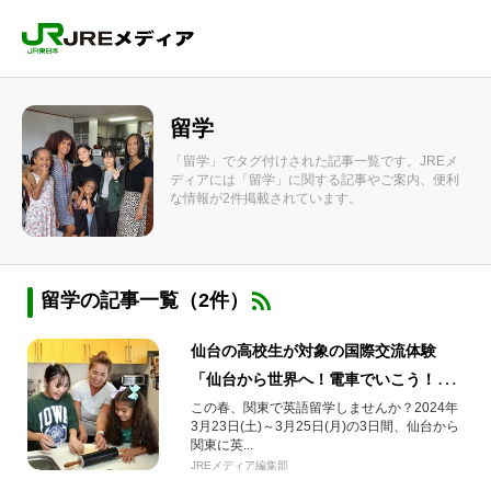
留学
「留学」でタグ付けされた記事一覧です。JREメ
ディアには「留学」に関する記事やご案内、便利
な情報が2件掲載されています。
留学の記事一覧（2件）
仙台の高校生が対象の国際交流体験
「仙台から世界へ！電車でいこう！ま
ちなか留学2024」
この春、関東で英語留学しませんか？2024年
3月23日(土)～3月25日(月)の3日間、仙台から
関東に英...
JREメディア編集部