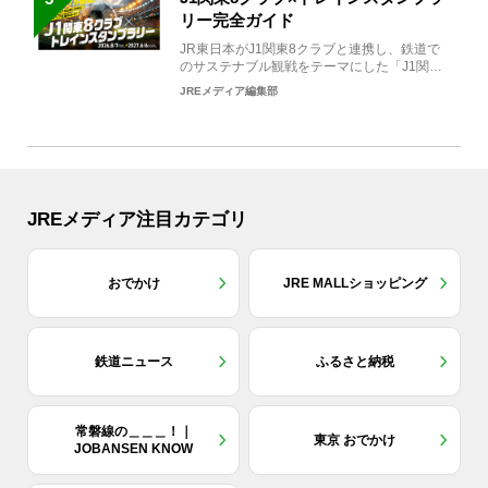
リー完全ガイド
JR東日本がJ1関東8クラブと連携し、鉄道で
のサステナブル観戦をテーマにした「J1関東8
クラブ×トレイン...
JREメディア編集部
JREメディア注目カテゴリ
おでかけ
JRE MALLショッピング
鉄道ニュース
ふるさと納税
常磐線の＿＿＿！｜
東京 おでかけ
JOBANSEN KNOW