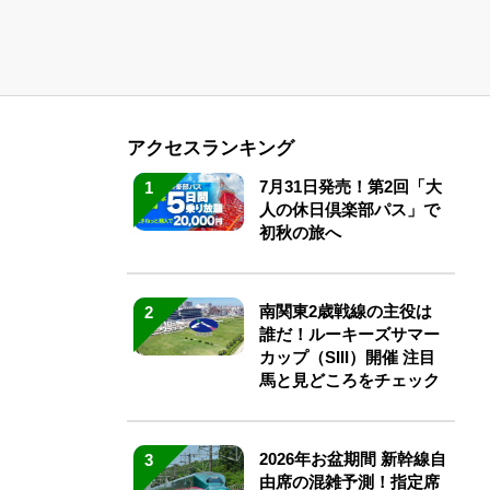
アクセスランキング
7月31日発売！第2回「大
1
人の休日倶楽部パス」で
初秋の旅へ
南関東2歳戦線の主役は
2
誰だ！ルーキーズサマー
カップ（SIII）開催 注目
馬と見どころをチェック
2026年お盆期間 新幹線自
3
由席の混雑予測！指定席