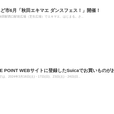
ど市6月「秋田エキマエ ダンスフェス！」開催！
5:00に秋田駅西口駅前広場（芝生広場）でエキマエ、はじまる。さ...
 POINT WEBサイトに登録したSuicaでお買いものが
24年3月16日(土)・17日(日)、23日(土)・24日(日...