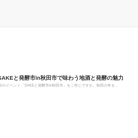
|SAKEと発酵市in秋田市で味わう地酒と発酵の魅力
目のイベント「SAKEと発酵市in秋田市」をご存じですか。秋田の冬を...