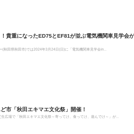
！貴重になったED75とEF81が並ぶ電気機関車見学会
田県秋田市)では2024年3月24日(日)に「電気機関車見学会in...
んど市「秋田エキマエ文化祭」開催！
口芝生広場で「秋田エキマエ文化祭～寄ってけ、食ってけ、遊んでけ～」が...