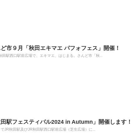
ど市９月「秋田エキマエ パフォフェス」開催！
6:00に秋田駅西口駅前広場で、エキマエ、はじまる。さんど市「秋...
駅フェスティバル2024 in Autumn」開催します！
5:00までJR秋田駅及びJR秋田駅西口駅前広場（芝生広場）に...