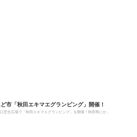
んど市「秋田エキマエグランピング」開催！
秋田駅西口芝生広場で「秋田エキマエグランピング」を開催！秋田県にか...