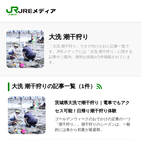
大洗 潮干狩り
「大洗 潮干狩り」でタグ付けされた記事一覧で
す。JREメディアには「大洗 潮干狩り」に関する
記事やご案内、便利な情報が1件掲載されていま
す。
大洗 潮干狩りの記事一覧（1件）
茨城県大洗で潮干狩り｜電車でもアク
セス可能！日帰り潮干狩り体験
ゴールデンウィークのおでかけの定番の一つ
「潮干狩り」。潮干狩りのシーズンは、一般
的には春から初夏が最盛期...