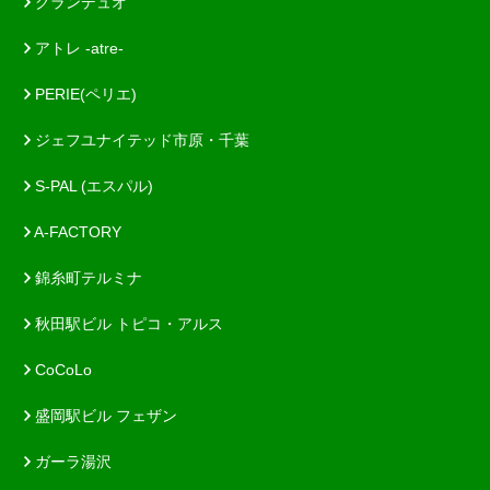
グランデュオ
アトレ -atre-
PERIE(ペリエ)
ジェフユナイテッド市原・千葉
S-PAL (エスパル)
A-FACTORY
錦糸町テルミナ
秋田駅ビル トピコ・アルス
CoCoLo
盛岡駅ビル フェザン
ガーラ湯沢