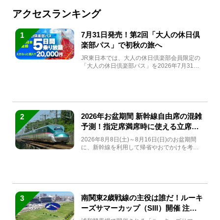
アクセスランキング
7月31日発売！第2回「大人の休日倶
1
楽部パス」で初秋の旅へ
JR東日本では、大人の休日倶楽部会員限定の
「大人の休日倶楽部パス」を2026年7月31日
(金)～9月7日...
2026年お盆期間 新幹線自由席の混雑
2
予測！指定席満席時に使える立席特
急券も解説
2026年8月8日(土)～8月16日(日)のお盆期間
に、新幹線を利用して帰省やおでかけを考え
ている方もい...
南関東2歳戦線の主役は誰だ！ルーキ
3
ーズサマーカップ（SIII）開催 注目
馬と見どころをチェック