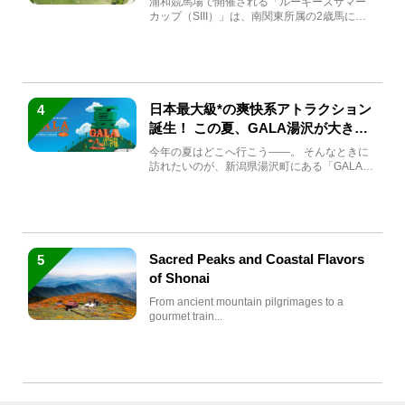
浦和競馬場で開催される「ルーキーズサマー
カップ（SIII）」は、南関東所属の2歳馬によ
る注目の重賞競走（...
日本最大級*の爽快系アトラクション
4
誕生！ この夏、GALA湯沢が大きく
生まれ変わる
今年の夏はどこへ行こう――。 そんなときに
訪れたいのが、新潟県湯沢町にある「GALA湯
沢」。2026年...
Sacred Peaks and Coastal Flavors
5
of Shonai
From ancient mountain pilgrimages to a
gourmet train...