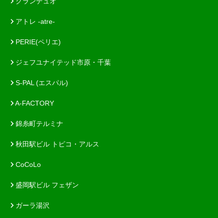
グランデュオ
アトレ -atre-
PERIE(ペリエ)
ジェフユナイテッド市原・千葉
S-PAL (エスパル)
A-FACTORY
錦糸町テルミナ
秋田駅ビル トピコ・アルス
CoCoLo
盛岡駅ビル フェザン
ガーラ湯沢