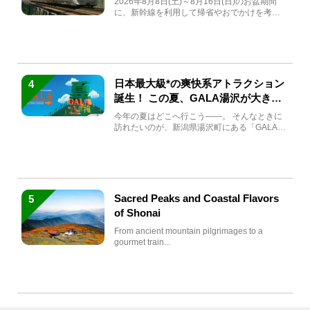
2026年8月8日(土)～8月16日(日)のお盆期間
に、新幹線を利用して帰省やおでかけを考え
ている方もい...
日本最大級*の爽快系アトラクション
4
誕生！ この夏、GALA湯沢が大きく
生まれ変わる
今年の夏はどこへ行こう――。 そんなときに
訪れたいのが、新潟県湯沢町にある「GALA湯
沢」。2026年...
Sacred Peaks and Coastal Flavors
5
of Shonai
From ancient mountain pilgrimages to a
gourmet train...