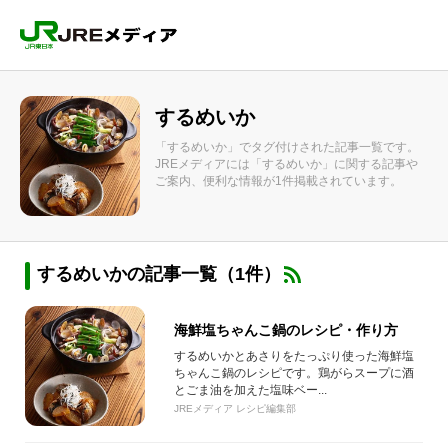
するめいか
「するめいか」でタグ付けされた記事一覧です。
JREメディアには「するめいか」に関する記事や
ご案内、便利な情報が1件掲載されています。
するめいかの記事一覧（1件）
海鮮塩ちゃんこ鍋のレシピ・作り方
するめいかとあさりをたっぷり使った海鮮塩
ちゃんこ鍋のレシピです。鶏がらスープに酒
とごま油を加えた塩味ベー...
JREメディア レシピ編集部