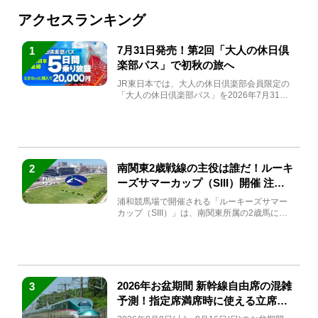
アクセスランキング
7月31日発売！第2回「大人の休日倶
1
楽部パス」で初秋の旅へ
JR東日本では、大人の休日倶楽部会員限定の
「大人の休日倶楽部パス」を2026年7月31日
(金)～9月7日...
南関東2歳戦線の主役は誰だ！ルーキ
2
ーズサマーカップ（SIII）開催 注目
馬と見どころをチェック
浦和競馬場で開催される「ルーキーズサマー
カップ（SIII）」は、南関東所属の2歳馬によ
る注目の重賞競走（...
2026年お盆期間 新幹線自由席の混雑
3
予測！指定席満席時に使える立席特
急券も解説