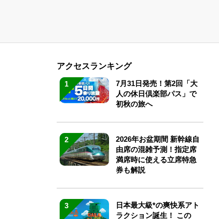
アクセスランキング
7月31日発売！第2回「大
1
人の休日倶楽部パス」で
初秋の旅へ
2026年お盆期間 新幹線自
2
由席の混雑予測！指定席
満席時に使える立席特急
券も解説
日本最大級*の爽快系アト
3
ラクション誕生！ この