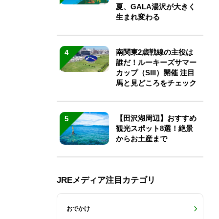
夏、GALA湯沢が大きく
生まれ変わる
南関東2歳戦線の主役は
4
誰だ！ルーキーズサマー
カップ（SIII）開催 注目
馬と見どころをチェック
【田沢湖周辺】おすすめ
5
観光スポット8選！絶景
からお土産まで
JREメディア注目カテゴリ
おでかけ