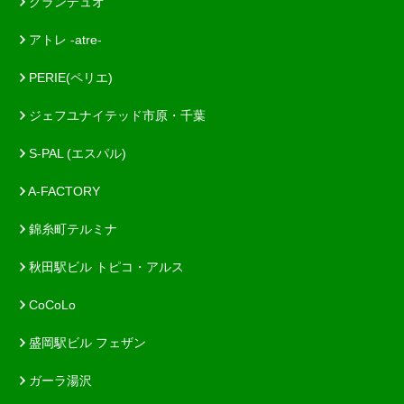
グランデュオ
アトレ -atre-
PERIE(ペリエ)
ジェフユナイテッド市原・千葉
S-PAL (エスパル)
A-FACTORY
錦糸町テルミナ
秋田駅ビル トピコ・アルス
CoCoLo
盛岡駅ビル フェザン
ガーラ湯沢