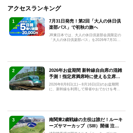
アクセスランキング
7月31日発売！第2回「大人の休日倶
1
楽部パス」で初秋の旅へ
JR東日本では、大人の休日倶楽部会員限定の
「大人の休日倶楽部パス」を2026年7月31日
(金)～9月7日...
2026年お盆期間 新幹線自由席の混雑
2
予測！指定席満席時に使える立席特
急券も解説
2026年8月8日(土)～8月16日(日)のお盆期間
に、新幹線を利用して帰省やおでかけを考え
ている方もい...
南関東2歳戦線の主役は誰だ！ルーキ
3
ーズサマーカップ（SIII）開催 注目
馬と見どころをチェック