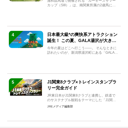
浦和競馬場で開催される「ルーキーズサマー
カップ（SIII）」は、南関東所属の2歳馬によ
る注目の重賞競走（...
日本最大級*の爽快系アトラクション
4
誕生！ この夏、GALA湯沢が大きく
生まれ変わる
今年の夏はどこへ行こう――。 そんなときに
訪れたいのが、新潟県湯沢町にある「GALA湯
沢」。2026年...
J1関東8クラブ×トレインスタンプラ
5
リー完全ガイド
JR東日本がJ1関東8クラブと連携し、鉄道で
のサステナブル観戦をテーマにした「J1関東8
クラブ×トレイン...
JREメディア編集部