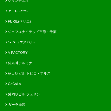
グランデュオ
アトレ -atre-
PERIE(ペリエ)
ジェフユナイテッド市原・千葉
S-PAL (エスパル)
A-FACTORY
錦糸町テルミナ
秋田駅ビル トピコ・アルス
CoCoLo
盛岡駅ビル フェザン
ガーラ湯沢