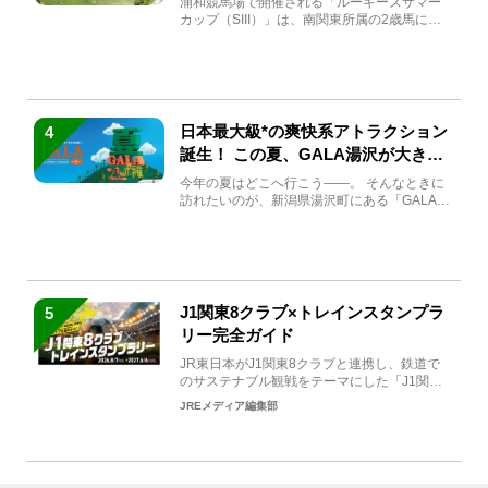
浦和競馬場で開催される「ルーキーズサマー
カップ（SIII）」は、南関東所属の2歳馬によ
る注目の重賞競走（...
日本最大級*の爽快系アトラクション
4
誕生！ この夏、GALA湯沢が大きく
生まれ変わる
今年の夏はどこへ行こう――。 そんなときに
訪れたいのが、新潟県湯沢町にある「GALA湯
沢」。2026年...
J1関東8クラブ×トレインスタンプラ
5
リー完全ガイド
JR東日本がJ1関東8クラブと連携し、鉄道で
のサステナブル観戦をテーマにした「J1関東8
クラブ×トレイン...
JREメディア編集部