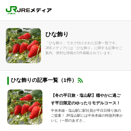
ひな飾り
「ひな飾り」でタグ付けされた記事一覧です。
JREメディアには「ひな飾り」に関する記事やご
案内、便利な情報が1件掲載されています。
ひな飾りの記事一覧（1件）
【冬の平日旅・塩山駅】穏やかに過ご
す平日限定のゆったりモデルコース！
中央本線・塩山駅に駅社員が平日日帰り旅の
ご提案！ JR塩山駅には中央本線の特急列車か
いじ（一部のあずさ...