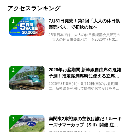
アクセスランキング
7月31日発売！第2回「大人の休日倶
1
楽部パス」で初秋の旅へ
JR東日本では、大人の休日倶楽部会員限定の
「大人の休日倶楽部パス」を2026年7月31日
(金)～9月7日...
2026年お盆期間 新幹線自由席の混雑
2
予測！指定席満席時に使える立席特
急券も解説
2026年8月8日(土)～8月16日(日)のお盆期間
に、新幹線を利用して帰省やおでかけを考え
ている方もい...
南関東2歳戦線の主役は誰だ！ルーキ
3
ーズサマーカップ（SIII）開催 注目
馬と見どころをチェック