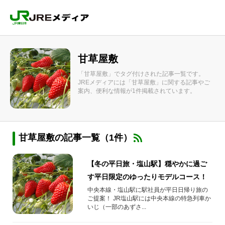
甘草屋敷
「甘草屋敷」でタグ付けされた記事一覧です。
JREメディアには「甘草屋敷」に関する記事やご
案内、便利な情報が1件掲載されています。
甘草屋敷の記事一覧（1件）
【冬の平日旅・塩山駅】穏やかに過ご
す平日限定のゆったりモデルコース！
中央本線・塩山駅に駅社員が平日日帰り旅の
ご提案！ JR塩山駅には中央本線の特急列車か
いじ（一部のあずさ...