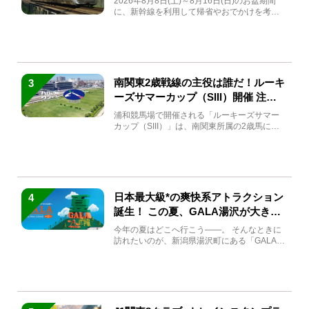
2026年8月8日(土)～8月16日(日)のお盆期間
に、新幹線を利用して帰省やおでかけを考え
ている方もい...
南関東2歳戦線の主役は誰だ！ルーキ
3
ーズサマーカップ（SIII）開催 注目
馬と見どころをチェック
浦和競馬場で開催される「ルーキーズサマー
カップ（SIII）」は、南関東所属の2歳馬によ
る注目の重賞競走（...
日本最大級*の爽快系アトラクション
4
誕生！ この夏、GALA湯沢が大きく
生まれ変わる
今年の夏はどこへ行こう――。 そんなときに
訪れたいのが、新潟県湯沢町にある「GALA湯
沢」。2026年...