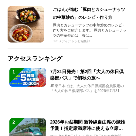
ごはんが進む「豚肉とカシューナッツ
の中華炒め」のレシピ・作り方
豚肉とカシューナッツの中華炒めのレシピ・
作り方をご紹介します。 豚肉とカシューナッ
ツの中華炒めは、香ば...
JREメディア レシピ編集部
アクセスランキング
7月31日発売！第2回「大人の休日倶
1
楽部パス」で初秋の旅へ
JR東日本では、大人の休日倶楽部会員限定の
「大人の休日倶楽部パス」を2026年7月31日
(金)～9月7日...
2026年お盆期間 新幹線自由席の混雑
2
予測！指定席満席時に使える立席特
急券も解説