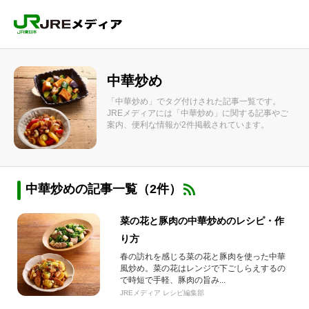
中華炒め
「中華炒め」でタグ付けされた記事一覧です。
JREメディアには「中華炒め」に関する記事やご
案内、便利な情報が2件掲載されています。
中華炒めの記事一覧（2件）
菜の花と豚肉の中華炒めのレシピ・作
り方
春の訪れを感じる菜の花と豚肉を使った中華
風炒め。菜の花はレンジで下ごしらえするの
で時短で手軽、豚肉の旨み...
JREメディア レシピ編集部