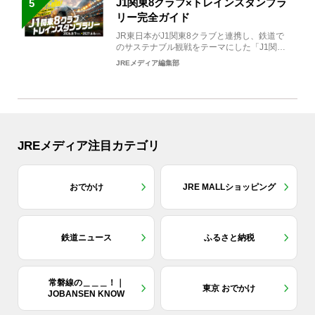
J1関東8クラブ×トレインスタンプラ
5
リー完全ガイド
JR東日本がJ1関東8クラブと連携し、鉄道で
のサステナブル観戦をテーマにした「J1関東8
クラブ×トレイン...
JREメディア編集部
JREメディア注目カテゴリ
おでかけ
JRE MALLショッピング
鉄道ニュース
ふるさと納税
常磐線の＿＿＿！｜
東京 おでかけ
JOBANSEN KNOW