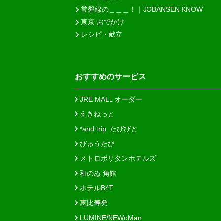
常磐線の＿＿＿！｜JOBANSEN KNOW
東京 おでかけ
レシピ・献立
おすすめのサービス
JRE MALL オーダー
えきねっと
*and trip. たびびと
びゅうたび
メトロポリタンホテルズ
和のゐ 角館
ホテルB4T
恵比寿発
LUMINE/NEWoMan