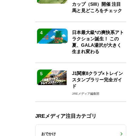
カップ（SIII）開催 注目
馬と見どころをチェック
日本最大級*の爽快系アト
4
ラクション誕生！ この
夏、GALA湯沢が大きく
生まれ変わる
J1関東8クラブ×トレイン
5
スタンプラリー完全ガイ
ド
JREメディア編集部
JREメディア注目カテゴリ
おでかけ