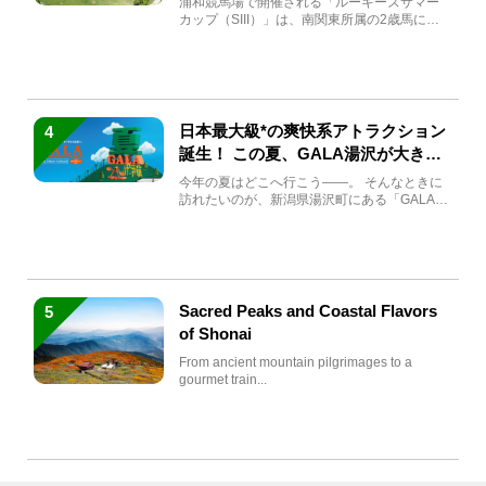
浦和競馬場で開催される「ルーキーズサマー
カップ（SIII）」は、南関東所属の2歳馬によ
る注目の重賞競走（...
日本最大級*の爽快系アトラクション
4
誕生！ この夏、GALA湯沢が大きく
生まれ変わる
今年の夏はどこへ行こう――。 そんなときに
訪れたいのが、新潟県湯沢町にある「GALA湯
沢」。2026年...
Sacred Peaks and Coastal Flavors
5
of Shonai
From ancient mountain pilgrimages to a
gourmet train...