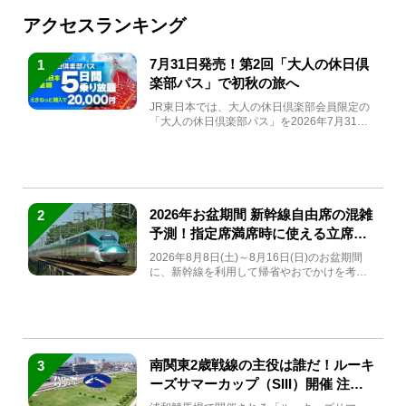
アクセスランキング
7月31日発売！第2回「大人の休日倶
1
楽部パス」で初秋の旅へ
JR東日本では、大人の休日倶楽部会員限定の
「大人の休日倶楽部パス」を2026年7月31日
(金)～9月7日...
2026年お盆期間 新幹線自由席の混雑
2
予測！指定席満席時に使える立席特
急券も解説
2026年8月8日(土)～8月16日(日)のお盆期間
に、新幹線を利用して帰省やおでかけを考え
ている方もい...
南関東2歳戦線の主役は誰だ！ルーキ
3
ーズサマーカップ（SIII）開催 注目
馬と見どころをチェック