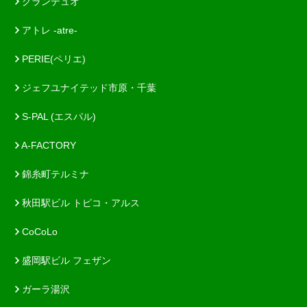
グランデュオ
アトレ -atre-
PERIE(ペリエ)
ジェフユナイテッド市原・千葉
S-PAL (エスパル)
A-FACTORY
錦糸町テルミナ
秋田駅ビル トピコ・アルス
CoCoLo
盛岡駅ビル フェザン
ガーラ湯沢