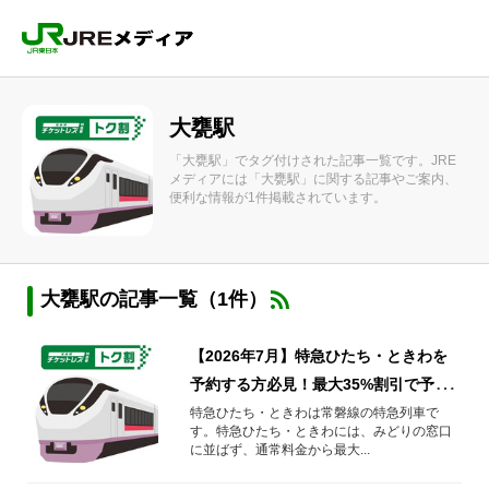
大甕駅
「大甕駅」でタグ付けされた記事一覧です。JRE
メディアには「大甕駅」に関する記事やご案内、
便利な情報が1件掲載されています。
大甕駅の記事一覧（1件）
【2026年7月】特急ひたち・ときわを
予約する方必見！最大35%割引で予約
する方法や知っておきたい情報を解
特急ひたち・ときわは常磐線の特急列車で
す。特急ひたち・ときわには、みどりの窓口
説！
に並ばず、通常料金から最大...