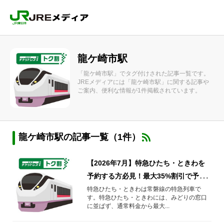
龍ケ崎市駅
「龍ケ崎市駅」でタグ付けされた記事一覧です。
JREメディアには「龍ケ崎市駅」に関する記事や
ご案内、便利な情報が1件掲載されています。
龍ケ崎市駅の記事一覧（1件）
【2026年7月】特急ひたち・ときわを
予約する方必見！最大35%割引で予約
する方法や知っておきたい情報を解
特急ひたち・ときわは常磐線の特急列車で
す。特急ひたち・ときわには、みどりの窓口
説！
に並ばず、通常料金から最大...