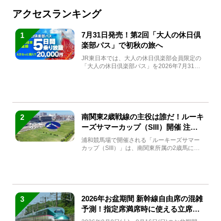
アクセスランキング
7月31日発売！第2回「大人の休日倶
1
楽部パス」で初秋の旅へ
JR東日本では、大人の休日倶楽部会員限定の
「大人の休日倶楽部パス」を2026年7月31日
(金)～9月7日...
南関東2歳戦線の主役は誰だ！ルーキ
2
ーズサマーカップ（SIII）開催 注目
馬と見どころをチェック
浦和競馬場で開催される「ルーキーズサマー
カップ（SIII）」は、南関東所属の2歳馬によ
る注目の重賞競走（...
2026年お盆期間 新幹線自由席の混雑
3
予測！指定席満席時に使える立席特
急券も解説