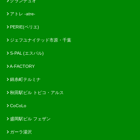
グランデュオ
アトレ -atre-
PERIE(ペリエ)
ジェフユナイテッド市原・千葉
S-PAL (エスパル)
A-FACTORY
錦糸町テルミナ
秋田駅ビル トピコ・アルス
CoCoLo
盛岡駅ビル フェザン
ガーラ湯沢