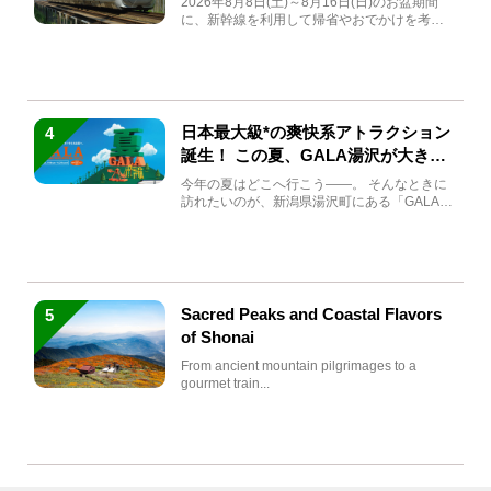
2026年8月8日(土)～8月16日(日)のお盆期間
に、新幹線を利用して帰省やおでかけを考え
ている方もい...
日本最大級*の爽快系アトラクション
4
誕生！ この夏、GALA湯沢が大きく
生まれ変わる
今年の夏はどこへ行こう――。 そんなときに
訪れたいのが、新潟県湯沢町にある「GALA湯
沢」。2026年...
Sacred Peaks and Coastal Flavors
5
of Shonai
From ancient mountain pilgrimages to a
gourmet train...