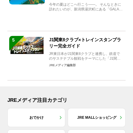
生まれ変わる
今年の夏はどこへ行こう――。 そんなときに
訪れたいのが、新潟県湯沢町にある「GALA湯
沢」。2026年...
J1関東8クラブ×トレインスタンプラ
5
リー完全ガイド
JR東日本がJ1関東8クラブと連携し、鉄道で
のサステナブル観戦をテーマにした「J1関東8
クラブ×トレイン...
JREメディア編集部
JREメディア注目カテゴリ
おでかけ
JRE MALLショッピング