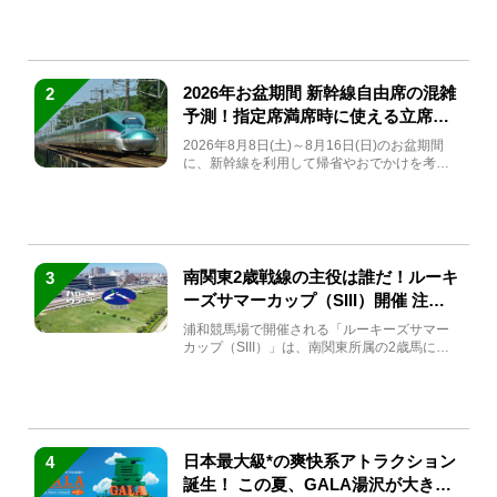
2026年お盆期間 新幹線自由席の混雑
2
予測！指定席満席時に使える立席特
急券も解説
2026年8月8日(土)～8月16日(日)のお盆期間
に、新幹線を利用して帰省やおでかけを考え
ている方もい...
南関東2歳戦線の主役は誰だ！ルーキ
3
ーズサマーカップ（SIII）開催 注目
馬と見どころをチェック
浦和競馬場で開催される「ルーキーズサマー
カップ（SIII）」は、南関東所属の2歳馬によ
る注目の重賞競走（...
日本最大級*の爽快系アトラクション
4
誕生！ この夏、GALA湯沢が大きく