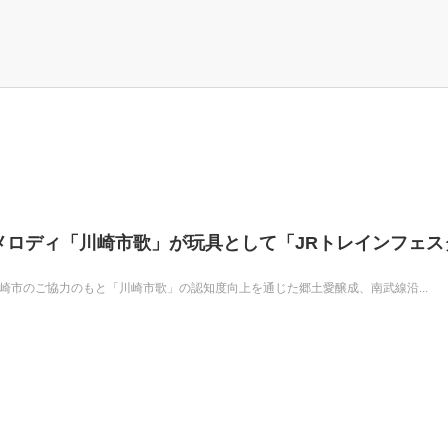
メロディ「川崎市歌」が玩具として「JRトレインフェス
崎市のご協力のもと「川崎市歌」の認知度向上を通じた郷土愛醸成、南武線沿...