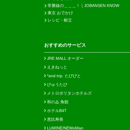
常磐線の＿＿＿！｜JOBANSEN KNOW
東京 おでかけ
レシピ・献立
おすすめのサービス
JRE MALL オーダー
えきねっと
*and trip. たびびと
びゅうたび
メトロポリタンホテルズ
和のゐ 角館
ホテルB4T
恵比寿発
LUMINE/NEWoMan