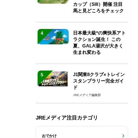
カップ（SIII）開催 注目
馬と見どころをチェック
日本最大級*の爽快系アト
4
ラクション誕生！ この
夏、GALA湯沢が大きく
生まれ変わる
J1関東8クラブ×トレイン
5
スタンプラリー完全ガイ
ド
JREメディア編集部
JREメディア注目カテゴリ
おでかけ