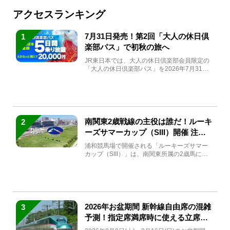
アクセスランキング
7月31日発売！第2回「大人の休日倶
1
楽部パス」で初秋の旅へ
JR東日本では、大人の休日倶楽部会員限定の
「大人の休日倶楽部パス」を2026年7月31日
(金)～9月7日...
南関東2歳戦線の主役は誰だ！ルーキ
2
ーズサマーカップ（SIII）開催 注目
馬と見どころをチェック
浦和競馬場で開催される「ルーキーズサマー
カップ（SIII）」は、南関東所属の2歳馬によ
る注目の重賞競走（...
2026年お盆期間 新幹線自由席の混雑
3
予測！指定席満席時に使える立席特
急券も解説