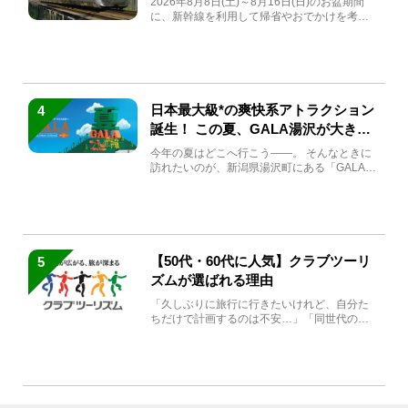
2026年8月8日(土)～8月16日(日)のお盆期間
に、新幹線を利用して帰省やおでかけを考え
ている方もい...
日本最大級*の爽快系アトラクション
4
誕生！ この夏、GALA湯沢が大きく
生まれ変わる
今年の夏はどこへ行こう――。 そんなときに
訪れたいのが、新潟県湯沢町にある「GALA湯
沢」。2026年...
【50代・60代に人気】クラブツーリ
5
ズムが選ばれる理由
「久しぶりに旅行に行きたいけれど、自分た
ちだけで計画するのは不安…」「同世代の方
と気兼ねなく楽しみたい」...