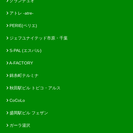
グランデュオ
アトレ -atre-
PERIE(ペリエ)
ジェフユナイテッド市原・千葉
S-PAL (エスパル)
A-FACTORY
錦糸町テルミナ
秋田駅ビル トピコ・アルス
CoCoLo
盛岡駅ビル フェザン
ガーラ湯沢