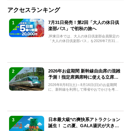
アクセスランキング
7月31日発売！第2回「大人の休日倶
1
楽部パス」で初秋の旅へ
JR東日本では、大人の休日倶楽部会員限定の
「大人の休日倶楽部パス」を2026年7月31日
(金)～9月7日...
2026年お盆期間 新幹線自由席の混雑
2
予測！指定席満席時に使える立席特
急券も解説
2026年8月8日(土)～8月16日(日)のお盆期間
に、新幹線を利用して帰省やおでかけを考え
ている方もい...
日本最大級*の爽快系アトラクション
3
誕生！ この夏、GALA湯沢が大きく