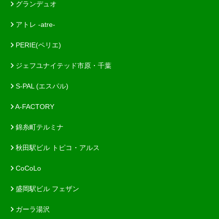
グランデュオ
アトレ -atre-
PERIE(ペリエ)
ジェフユナイテッド市原・千葉
S-PAL (エスパル)
A-FACTORY
錦糸町テルミナ
秋田駅ビル トピコ・アルス
CoCoLo
盛岡駅ビル フェザン
ガーラ湯沢