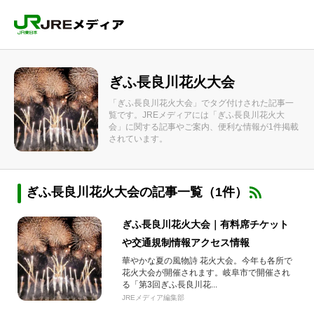
ぎふ長良川花火大会
「ぎふ長良川花火大会」でタグ付けされた記事一
覧です。JREメディアには「ぎふ長良川花火大
会」に関する記事やご案内、便利な情報が1件掲載
されています。
ぎふ長良川花火大会の記事一覧（1件）
ぎふ長良川花火大会｜有料席チケット
や交通規制情報アクセス情報
華やかな夏の風物詩 花火大会。今年も各所で
花火大会が開催されます。岐阜市で開催され
る「第3回ぎふ長良川花...
JREメディア編集部