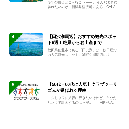
生まれ変わる
今年の夏はどこへ行こう――。 そんなときに
訪れたいのが、新潟県湯沢町にある「GALA湯
沢」。2026年...
【田沢湖周辺】おすすめ観光スポッ
4
ト8選！絶景からお土産まで
秋田県仙北市にある「田沢湖」は、秋田屈指
の人気観光スポット。湖畔や湖周辺には、田
沢湖の魅力を堪能できる名...
【50代・60代に人気】クラブツーリ
5
ズムが選ばれる理由
「久しぶりに旅行に行きたいけれど、自分た
ちだけで計画するのは不安…」「同世代の方
と気兼ねなく楽しみたい」...