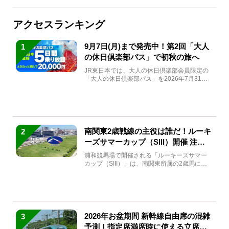
アクセスランキング
9月7日(月)まで発売中！第2回「大人
1
の休日倶楽部パス」で初秋の旅へ
JR東日本では、大人の休日倶楽部会員限定の
「大人の休日倶楽部パス」を2026年7月31日
(金)～9月7日...
南関東2歳戦線の主役は誰だ！ルーキ
2
ーズサマーカップ（SIII）開催 注目
馬と見どころをチェック
浦和競馬場で開催される「ルーキーズサマー
カップ（SIII）」は、南関東所属の2歳馬によ
る注目の重賞競走（...
2026年お盆期間 新幹線自由席の混雑
3
予測！指定席満席時に使える立席特