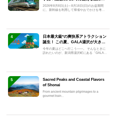
急券も解説
2026年8月8日(土)～8月16日(日)のお盆期間
に、新幹線を利用して帰省やおでかけを考え
ている方もい...
日本最大級*の爽快系アトラクション
4
誕生！ この夏、GALA湯沢が大きく
生まれ変わる
今年の夏はどこへ行こう――。 そんなときに
訪れたいのが、新潟県湯沢町にある「GALA湯
沢」。2026年...
Sacred Peaks and Coastal Flavors
5
of Shonai
From ancient mountain pilgrimages to a
gourmet train...