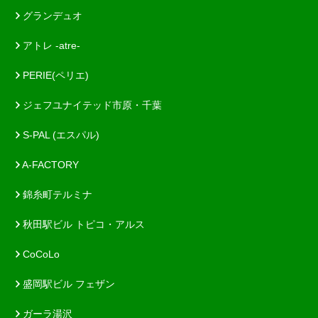
グランデュオ
アトレ -atre-
PERIE(ペリエ)
ジェフユナイテッド市原・千葉
S-PAL (エスパル)
A-FACTORY
錦糸町テルミナ
秋田駅ビル トピコ・アルス
CoCoLo
盛岡駅ビル フェザン
ガーラ湯沢