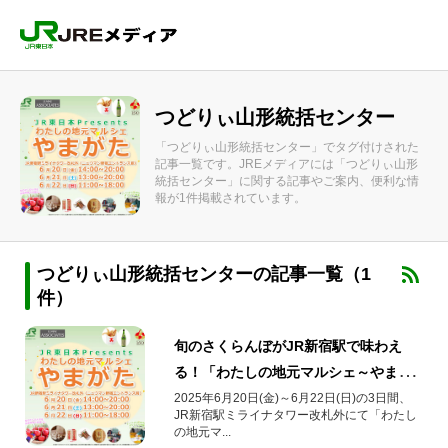
つどりぃ山形統括センター
「つどりぃ山形統括センター」でタグ付けされた
記事一覧です。JREメディアには「つどりぃ山形
統括センター」に関する記事やご案内、便利な情
報が1件掲載されています。
つどりぃ山形統括センターの記事一覧（1
件）
旬のさくらんぼがJR新宿駅で味わえ
る！「わたしの地元マルシェ～やまが
た～」が今年も開催！
2025年6月20日(金)～6月22日(日)の3日間、
JR新宿駅ミライナタワー改札外にて「わたし
の地元マ...