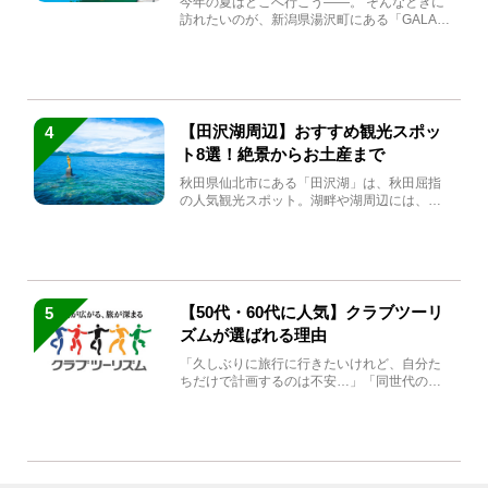
今年の夏はどこへ行こう――。 そんなときに
訪れたいのが、新潟県湯沢町にある「GALA湯
沢」。2026年...
【田沢湖周辺】おすすめ観光スポッ
4
ト8選！絶景からお土産まで
秋田県仙北市にある「田沢湖」は、秋田屈指
の人気観光スポット。湖畔や湖周辺には、田
沢湖の魅力を堪能できる名...
【50代・60代に人気】クラブツーリ
5
ズムが選ばれる理由
「久しぶりに旅行に行きたいけれど、自分た
ちだけで計画するのは不安…」「同世代の方
と気兼ねなく楽しみたい」...