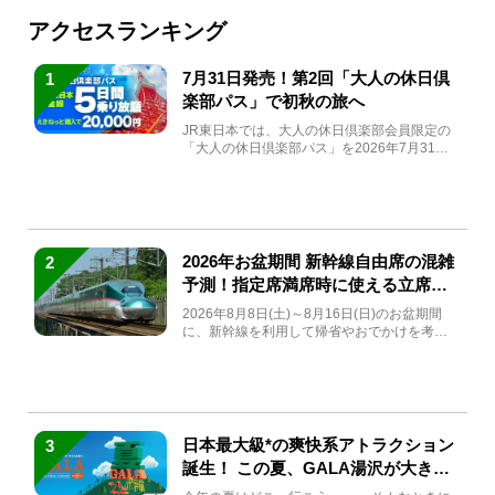
アクセスランキング
7月31日発売！第2回「大人の休日倶
1
楽部パス」で初秋の旅へ
JR東日本では、大人の休日倶楽部会員限定の
「大人の休日倶楽部パス」を2026年7月31日
(金)～9月7日...
2026年お盆期間 新幹線自由席の混雑
2
予測！指定席満席時に使える立席特
急券も解説
2026年8月8日(土)～8月16日(日)のお盆期間
に、新幹線を利用して帰省やおでかけを考え
ている方もい...
日本最大級*の爽快系アトラクション
3
誕生！ この夏、GALA湯沢が大きく
生まれ変わる