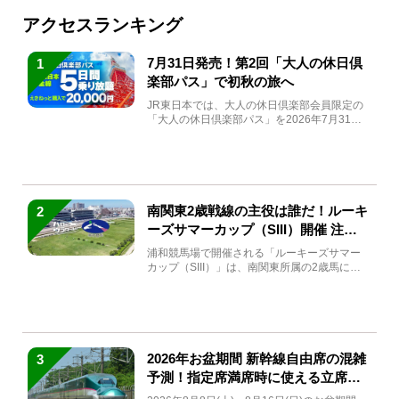
アクセスランキング
7月31日発売！第2回「大人の休日倶
1
楽部パス」で初秋の旅へ
JR東日本では、大人の休日倶楽部会員限定の
「大人の休日倶楽部パス」を2026年7月31日
(金)～9月7日...
南関東2歳戦線の主役は誰だ！ルーキ
2
ーズサマーカップ（SIII）開催 注目
馬と見どころをチェック
浦和競馬場で開催される「ルーキーズサマー
カップ（SIII）」は、南関東所属の2歳馬によ
る注目の重賞競走（...
2026年お盆期間 新幹線自由席の混雑
3
予測！指定席満席時に使える立席特
急券も解説