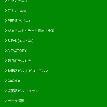
グランデュオ
アトレ -atre-
PERIE(ペリエ)
ジェフユナイテッド市原・千葉
S-PAL (エスパル)
A-FACTORY
錦糸町テルミナ
秋田駅ビル トピコ・アルス
CoCoLo
盛岡駅ビル フェザン
ガーラ湯沢