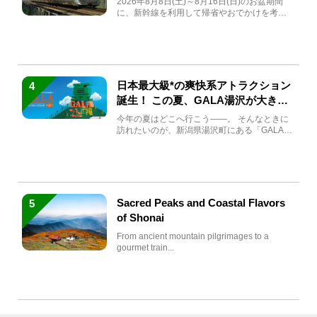
2026年8月8日(土)～8月16日(日)のお盆期間
に、新幹線を利用して帰省やおでかけを考え
ている方もい...
日本最大級*の爽快系アトラクション
4
誕生！ この夏、GALA湯沢が大きく
生まれ変わる
今年の夏はどこへ行こう――。 そんなときに
訪れたいのが、新潟県湯沢町にある「GALA湯
沢」。2026年...
Sacred Peaks and Coastal Flavors
5
of Shonai
From ancient mountain pilgrimages to a
gourmet train...