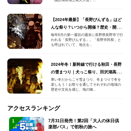
【2024年最新】「長野びんずる」はど
んな祭り？いつから開催？歴史・開催
場所まとめ
毎年8月の第一週目の週末に長野県長野市で行
われる「長野びんずる」。「長野市民祭」と
も呼ばれていて、地元を...
2024年冬！新幹線で行ける秋田・長野
の雪まつり｜犬っこ祭り、田沢湖高
原、横手、大舘など
寒い冬だからこそ雪まつり、冬まつりで冬を
楽しもう！お祭りを通してそれぞれの地域の
歴史や文化を感じ、地の物...
アクセスランキング
7月31日発売！第2回「大人の休日倶
1
楽部パス」で初秋の旅へ