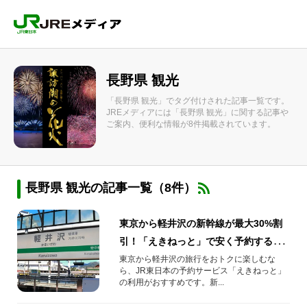
長野県 観光
「長野県 観光」でタグ付けされた記事一覧です。
JREメディアには「長野県 観光」に関する記事や
ご案内、便利な情報が8件掲載されています。
長野県 観光の記事一覧（8件）
東京から軽井沢の新幹線が最大30%割
引！「えきねっと」で安く予約するコ
ツ
東京から軽井沢の旅行をおトクに楽しむな
ら、JR東日本の予約サービス「えきねっと」
の利用がおすすめです。新...