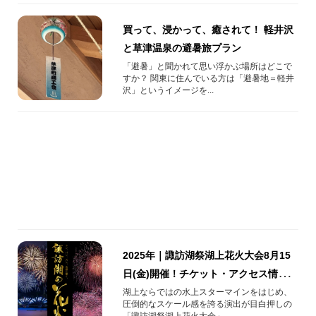
買って、浸かって、癒されて！ 軽井沢
と草津温泉の避暑旅プラン
「避暑」と聞かれて思い浮かぶ場所はどこで
すか？ 関東に住んでいる方は「避暑地＝軽井
沢」というイメージを...
2025年｜諏訪湖祭湖上花火大会8月15
日(金)開催！チケット・アクセス情報な
ど徹底解説
湖上ならではの水上スターマインをはじめ、
圧倒的なスケール感を誇る演出が目白押しの
「諏訪湖祭湖上花火大会」...