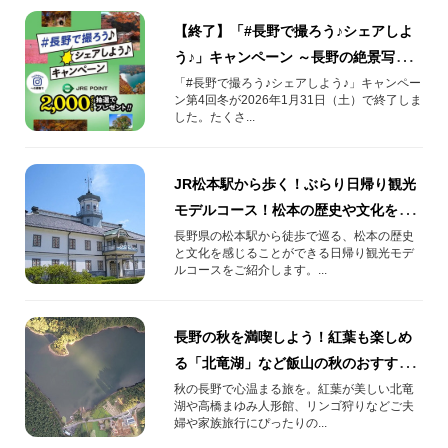
【終了】「#長野で撮ろう♪シェアしよ
う♪」キャンペーン ～長野の絶景写真
をご紹介～
「#長野で撮ろう♪シェアしよう♪」キャンペー
ン第4回冬が2026年1月31日（土）で終了しま
した。たくさ...
JR松本駅から歩く！ぶらり日帰り観光
モデルコース！松本の歴史や文化を巡
る旅
長野県の松本駅から徒歩で巡る、松本の歴史
と文化を感じることができる日帰り観光モデ
ルコースをご紹介します。...
長野の秋を満喫しよう！紅葉も楽しめ
る「北竜湖」など飯山の秋のおすすめ
スポット
秋の長野で心温まる旅を。紅葉が美しい北竜
湖や高橋まゆみ人形館、リンゴ狩りなどご夫
婦や家族旅行にぴったりの...