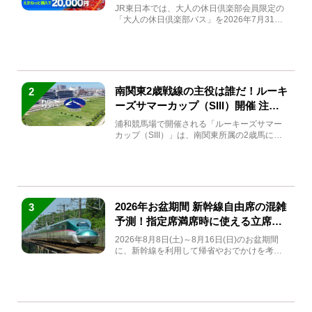
JR東日本では、大人の休日倶楽部会員限定の
「大人の休日倶楽部パス」を2026年7月31日
(金)～9月7日...
南関東2歳戦線の主役は誰だ！ルーキ
2
ーズサマーカップ（SIII）開催 注目
馬と見どころをチェック
浦和競馬場で開催される「ルーキーズサマー
カップ（SIII）」は、南関東所属の2歳馬によ
る注目の重賞競走（...
2026年お盆期間 新幹線自由席の混雑
3
予測！指定席満席時に使える立席特
急券も解説
2026年8月8日(土)～8月16日(日)のお盆期間
に、新幹線を利用して帰省やおでかけを考え
ている方もい...