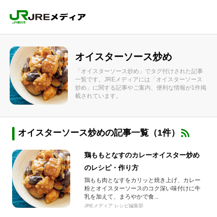
オイスターソース炒め
「オイスターソース炒め」でタグ付けされた記事
一覧です。JREメディアには「オイスターソース
炒め」に関する記事やご案内、便利な情報が1件掲
載されています。
オイスターソース炒めの記事一覧（1件）
鶏ももとなすのカレーオイスター炒め
のレシピ・作り方
鶏もも肉となすをカリッと焼き上げ、カレー
粉とオイスターソースのコク深い味付けに牛
乳を加えて、まろやかで食...
JREメディア レシピ編集部