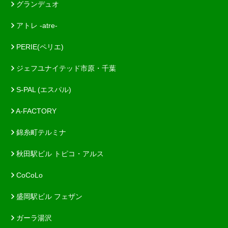
グランデュオ
アトレ -atre-
PERIE(ペリエ)
ジェフユナイテッド市原・千葉
S-PAL (エスパル)
A-FACTORY
錦糸町テルミナ
秋田駅ビル トピコ・アルス
CoCoLo
盛岡駅ビル フェザン
ガーラ湯沢