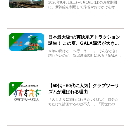
急券も解説
2026年8月8日(土)～8月16日(日)のお盆期間
に、新幹線を利用して帰省やおでかけを考え
ている方もい...
日本最大級*の爽快系アトラクション
4
誕生！ この夏、GALA湯沢が大きく
生まれ変わる
今年の夏はどこへ行こう――。 そんなときに
訪れたいのが、新潟県湯沢町にある「GALA湯
沢」。2026年...
【50代・60代に人気】クラブツーリ
5
ズムが選ばれる理由
「久しぶりに旅行に行きたいけれど、自分た
ちだけで計画するのは不安…」「同世代の方
と気兼ねなく楽しみたい」...