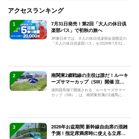
アクセスランキング
7月31日発売！第2回「大人の休日倶
1
楽部パス」で初秋の旅へ
JR東日本では、大人の休日倶楽部会員限定の
「大人の休日倶楽部パス」を2026年7月31日
(金)～9月7日...
南関東2歳戦線の主役は誰だ！ルーキ
2
ーズサマーカップ（SIII）開催 注目
馬と見どころをチェック
浦和競馬場で開催される「ルーキーズサマー
カップ（SIII）」は、南関東所属の2歳馬によ
る注目の重賞競走（...
2026年お盆期間 新幹線自由席の混雑
3
予測！指定席満席時に使える立席特