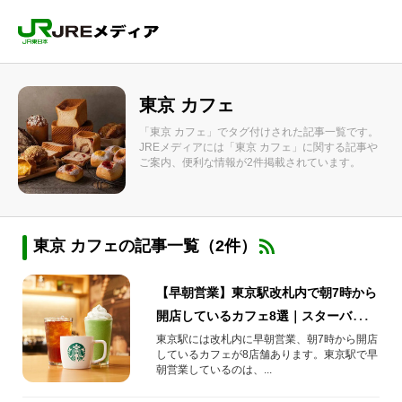
東京 カフェ
「東京 カフェ」でタグ付けされた記事一覧です。
JREメディアには「東京 カフェ」に関する記事や
ご案内、便利な情報が2件掲載されています。
東京 カフェの記事一覧（2件）
【早朝営業】東京駅改札内で朝7時から
開店しているカフェ8選｜スターバック
ス・ベックスへの行き方・営業時間も
東京駅には改札内に早朝営業、朝7時から開店
しているカフェが8店舗あります。東京駅で早
朝営業しているのは、...