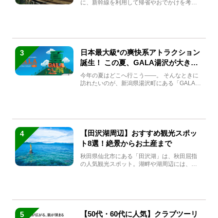
に、新幹線を利用して帰省やおでかけを考え
ている方もい...
日本最大級*の爽快系アトラクション
3
誕生！ この夏、GALA湯沢が大きく
生まれ変わる
今年の夏はどこへ行こう――。 そんなときに
訪れたいのが、新潟県湯沢町にある「GALA湯
沢」。2026年...
【田沢湖周辺】おすすめ観光スポッ
4
ト8選！絶景からお土産まで
秋田県仙北市にある「田沢湖」は、秋田屈指
の人気観光スポット。湖畔や湖周辺には、田
沢湖の魅力を堪能できる名...
【50代・60代に人気】クラブツーリ
5