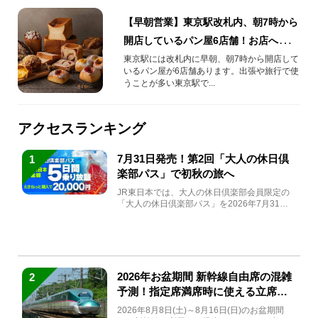
【早朝営業】東京駅改札内、朝7時から
開店しているパン屋6店舗！お店への行
き方・営業時間もご紹介
東京駅には改札内に早朝、朝7時から開店して
いるパン屋が6店舗あります。出張や旅行で使
うことが多い東京駅で...
アクセスランキング
7月31日発売！第2回「大人の休日倶
1
楽部パス」で初秋の旅へ
JR東日本では、大人の休日倶楽部会員限定の
「大人の休日倶楽部パス」を2026年7月31日
(金)～9月7日...
2026年お盆期間 新幹線自由席の混雑
2
予測！指定席満席時に使える立席特
急券も解説
2026年8月8日(土)～8月16日(日)のお盆期間