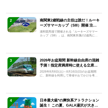
南関東2歳戦線の主役は誰だ！ルーキ
2
ーズサマーカップ（SIII）開催 注目
馬と見どころをチェック
浦和競馬場で開催される「ルーキーズサマー
カップ（SIII）」は、南関東所属の2歳馬によ
る注目の重賞競走（...
2026年お盆期間 新幹線自由席の混雑
3
予測！指定席満席時に使える立席特
急券も解説
2026年8月8日(土)～8月16日(日)のお盆期間
に、新幹線を利用して帰省やおでかけを考え
ている方もい...
日本最大級*の爽快系アトラクション
4
誕生！ この夏、GALA湯沢が大きく