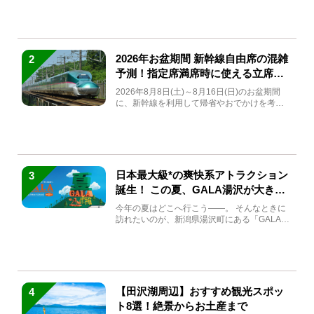
2026年お盆期間 新幹線自由席の混雑
2
予測！指定席満席時に使える立席特
急券も解説
2026年8月8日(土)～8月16日(日)のお盆期間
に、新幹線を利用して帰省やおでかけを考え
ている方もい...
日本最大級*の爽快系アトラクション
3
誕生！ この夏、GALA湯沢が大きく
生まれ変わる
今年の夏はどこへ行こう――。 そんなときに
訪れたいのが、新潟県湯沢町にある「GALA湯
沢」。2026年...
【田沢湖周辺】おすすめ観光スポッ
4
ト8選！絶景からお土産まで