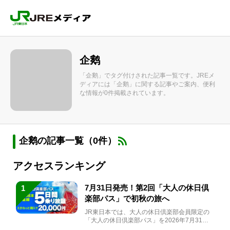
企鹅
「企鹅」でタグ付けされた記事一覧です。JREメ
ディアには「企鹅」に関する記事やご案内、便利
な情報が0件掲載されています。
企鹅の記事一覧（0件）
アクセスランキング
7月31日発売！第2回「大人の休日倶
1
楽部パス」で初秋の旅へ
JR東日本では、大人の休日倶楽部会員限定の
「大人の休日倶楽部パス」を2026年7月31日
(金)～9月7日...