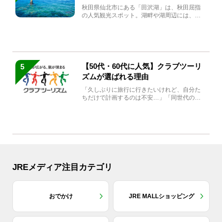
秋田県仙北市にある「田沢湖」は、秋田屈指
の人気観光スポット。湖畔や湖周辺には、田
沢湖の魅力を堪能できる名...
【50代・60代に人気】クラブツーリ
5
ズムが選ばれる理由
「久しぶりに旅行に行きたいけれど、自分た
ちだけで計画するのは不安…」「同世代の方
と気兼ねなく楽しみたい」...
JREメディア注目カテゴリ
おでかけ
JRE MALLショッピング