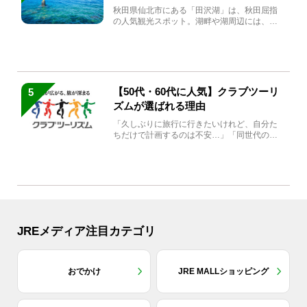
秋田県仙北市にある「田沢湖」は、秋田屈指
の人気観光スポット。湖畔や湖周辺には、田
沢湖の魅力を堪能できる名...
【50代・60代に人気】クラブツーリ
5
ズムが選ばれる理由
「久しぶりに旅行に行きたいけれど、自分た
ちだけで計画するのは不安…」「同世代の方
と気兼ねなく楽しみたい」...
JREメディア注目カテゴリ
おでかけ
JRE MALLショッピング