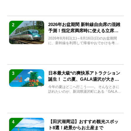
2026年お盆期間 新幹線自由席の混雑
2
予測！指定席満席時に使える立席特
急券も解説
2026年8月8日(土)～8月16日(日)のお盆期間
に、新幹線を利用して帰省やおでかけを考え
ている方もい...
日本最大級*の爽快系アトラクション
3
誕生！ この夏、GALA湯沢が大きく
生まれ変わる
今年の夏はどこへ行こう――。 そんなときに
訪れたいのが、新潟県湯沢町にある「GALA湯
沢」。2026年...
【田沢湖周辺】おすすめ観光スポッ
4
ト8選！絶景からお土産まで