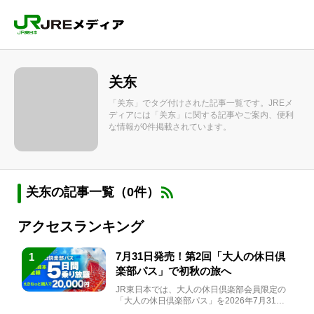
关东
「关东」でタグ付けされた記事一覧です。JREメ
ディアには「关东」に関する記事やご案内、便利
な情報が0件掲載されています。
关东の記事一覧（0件）
アクセスランキング
7月31日発売！第2回「大人の休日倶
1
楽部パス」で初秋の旅へ
JR東日本では、大人の休日倶楽部会員限定の
「大人の休日倶楽部パス」を2026年7月31日
(金)～9月7日...