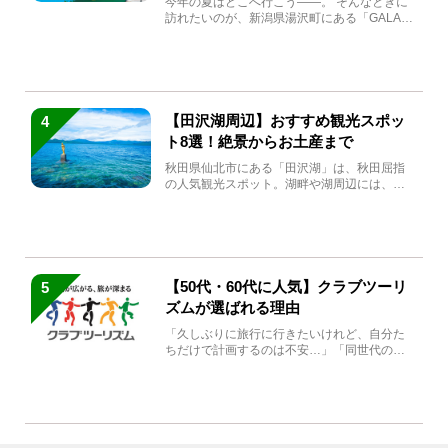
今年の夏はどこへ行こう――。 そんなときに
訪れたいのが、新潟県湯沢町にある「GALA湯
沢」。2026年...
【田沢湖周辺】おすすめ観光スポッ
4
ト8選！絶景からお土産まで
秋田県仙北市にある「田沢湖」は、秋田屈指
の人気観光スポット。湖畔や湖周辺には、田
沢湖の魅力を堪能できる名...
【50代・60代に人気】クラブツーリ
5
ズムが選ばれる理由
「久しぶりに旅行に行きたいけれど、自分た
ちだけで計画するのは不安…」「同世代の方
と気兼ねなく楽しみたい」...