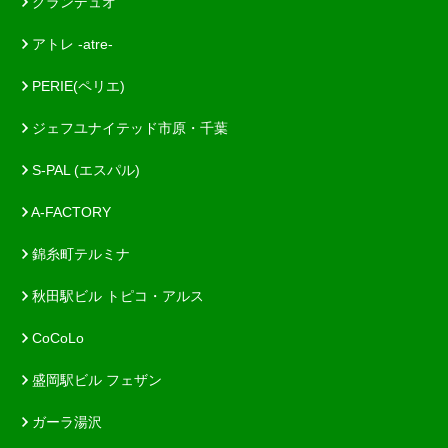
グランデュオ
アトレ -atre-
PERIE(ペリエ)
ジェフユナイテッド市原・千葉
S-PAL (エスパル)
A-FACTORY
錦糸町テルミナ
秋田駅ビル トピコ・アルス
CoCoLo
盛岡駅ビル フェザン
ガーラ湯沢