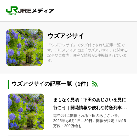
ウズアジサイ
「ウズアジサイ」でタグ付けされた記事一覧で
す。JREメディアには「ウズアジサイ」に関する
記事やご案内、便利な情報が1件掲載されていま
す。
ウズアジサイの記事一覧（1件）
まもなく見頃！下田のあじさいを見に
行こう｜開花情報や便利な特急列車を
ご紹介
毎年6月に開催される下田のあじさい祭。
2025年も6月1日～30日に開催が決定！約15
万株・300万輪も...