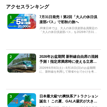
アクセスランキング
7月31日発売！第2回「大人の休日倶
1
楽部パス」で初秋の旅へ
JR東日本では、大人の休日倶楽部会員限定の
「大人の休日倶楽部パス」を2026年7月31日
(金)～9月7日...
2026年お盆期間 新幹線自由席の混雑
2
予測！指定席満席時に使える立席特
急券も解説
2026年8月8日(土)～8月16日(日)のお盆期間
に、新幹線を利用して帰省やおでかけを考え
ている方もい...
日本最大級*の爽快系アトラクション
3
誕生！ この夏、GALA湯沢が大きく
生まれ変わる