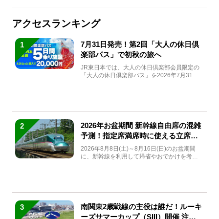
アクセスランキング
7月31日発売！第2回「大人の休日倶
1
楽部パス」で初秋の旅へ
JR東日本では、大人の休日倶楽部会員限定の
「大人の休日倶楽部パス」を2026年7月31日
(金)～9月7日...
2026年お盆期間 新幹線自由席の混雑
2
予測！指定席満席時に使える立席特
急券も解説
2026年8月8日(土)～8月16日(日)のお盆期間
に、新幹線を利用して帰省やおでかけを考え
ている方もい...
南関東2歳戦線の主役は誰だ！ルーキ
3
ーズサマーカップ（SIII）開催 注目