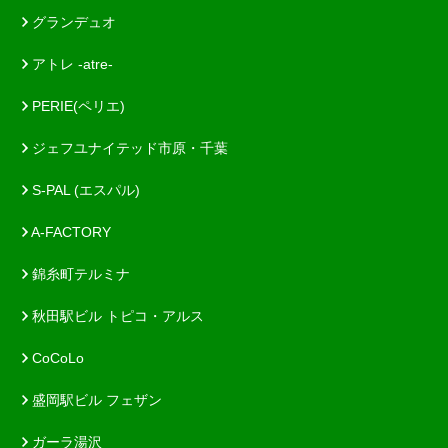
グランデュオ
アトレ -atre-
PERIE(ペリエ)
ジェフユナイテッド市原・千葉
S-PAL (エスパル)
A-FACTORY
錦糸町テルミナ
秋田駅ビル トピコ・アルス
CoCoLo
盛岡駅ビル フェザン
ガーラ湯沢