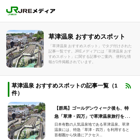
草津温泉 おすすめスポット
「草津温泉 おすすめスポット」でタグ付けされた
記事一覧です。JREメディアには「草津温泉 おす
すめスポット」に関する記事やご案内、便利な情
報が1件掲載されています。
草津温泉 おすすめスポットの記事一覧（1
件）
【群馬】ゴールデンウィーク後も、特
急「草津・四万」で草津温泉旅行をお
トクに楽しもう！
日本有数の人気温泉地である草津温泉。草津
温泉には、特急「草津・四万」を利用すると
首都圏から快適にアクセス...