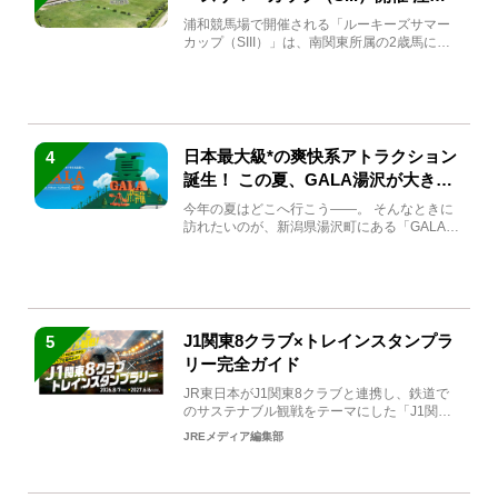
馬と見どころをチェック
浦和競馬場で開催される「ルーキーズサマー
カップ（SIII）」は、南関東所属の2歳馬によ
る注目の重賞競走（...
日本最大級*の爽快系アトラクション
4
誕生！ この夏、GALA湯沢が大きく
生まれ変わる
今年の夏はどこへ行こう――。 そんなときに
訪れたいのが、新潟県湯沢町にある「GALA湯
沢」。2026年...
J1関東8クラブ×トレインスタンプラ
5
リー完全ガイド
JR東日本がJ1関東8クラブと連携し、鉄道で
のサステナブル観戦をテーマにした「J1関東8
クラブ×トレイン...
JREメディア編集部