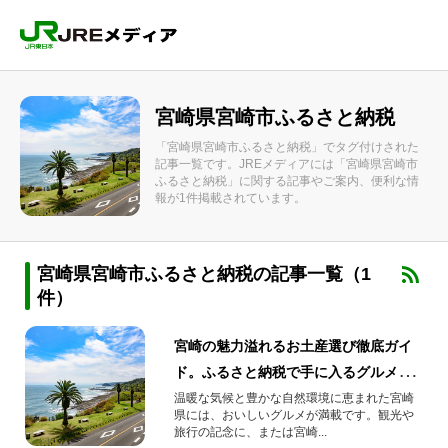
宮崎県宮崎市ふるさと納税
「宮崎県宮崎市ふるさと納税」でタグ付けされた
記事一覧です。JREメディアには「宮崎県宮崎市
ふるさと納税」に関する記事やご案内、便利な情
報が1件掲載されています。
宮崎県宮崎市ふるさと納税の記事一覧（1
件）
宮崎の魅力溢れるお土産選び徹底ガイ
ド。ふるさと納税で手に入るグルメ5選
も紹介
温暖な気候と豊かな自然環境に恵まれた宮崎
県には、おいしいグルメが満載です。観光や
旅行の記念に、または宮崎...