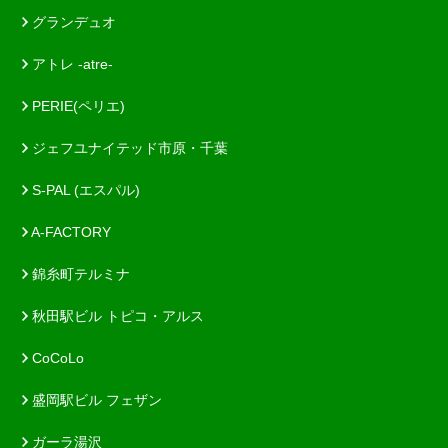
グランデュオ
アトレ -atre-
PERIE(ペリエ)
ジェフユナイテッド市原・千葉
S-PAL (エスパル)
A-FACTORY
錦糸町テルミナ
秋田駅ビル トピコ・アルス
CoCoLo
盛岡駅ビル フェザン
ガーラ湯沢