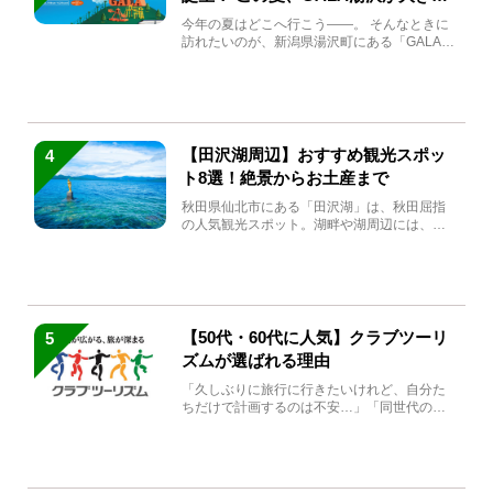
生まれ変わる
今年の夏はどこへ行こう――。 そんなときに
訪れたいのが、新潟県湯沢町にある「GALA湯
沢」。2026年...
【田沢湖周辺】おすすめ観光スポッ
4
ト8選！絶景からお土産まで
秋田県仙北市にある「田沢湖」は、秋田屈指
の人気観光スポット。湖畔や湖周辺には、田
沢湖の魅力を堪能できる名...
【50代・60代に人気】クラブツーリ
5
ズムが選ばれる理由
「久しぶりに旅行に行きたいけれど、自分た
ちだけで計画するのは不安…」「同世代の方
と気兼ねなく楽しみたい」...