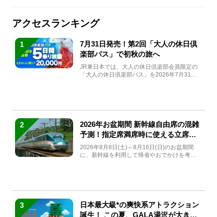
アクセスランキング
7月31日発売！第2回「大人の休日倶
1
楽部パス」で初秋の旅へ
JR東日本では、大人の休日倶楽部会員限定の
「大人の休日倶楽部パス」を2026年7月31日
(金)～9月7日...
2026年お盆期間 新幹線自由席の混雑
2
予測！指定席満席時に使える立席特
急券も解説
2026年8月8日(土)～8月16日(日)のお盆期間
に、新幹線を利用して帰省やおでかけを考え
ている方もい...
日本最大級*の爽快系アトラクション
3
誕生！ この夏、GALA湯沢が大きく