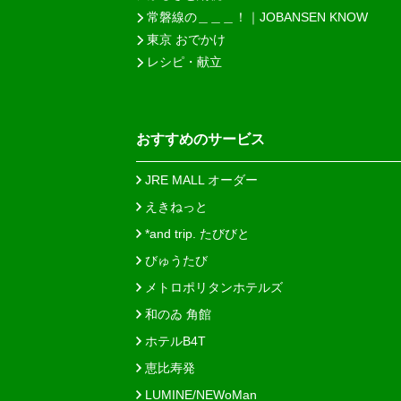
常磐線の＿＿＿！｜JOBANSEN KNOW
東京 おでかけ
レシピ・献立
おすすめのサービス
JRE MALL オーダー
えきねっと
*and trip. たびびと
びゅうたび
メトロポリタンホテルズ
和のゐ 角館
ホテルB4T
恵比寿発
LUMINE/NEWoMan