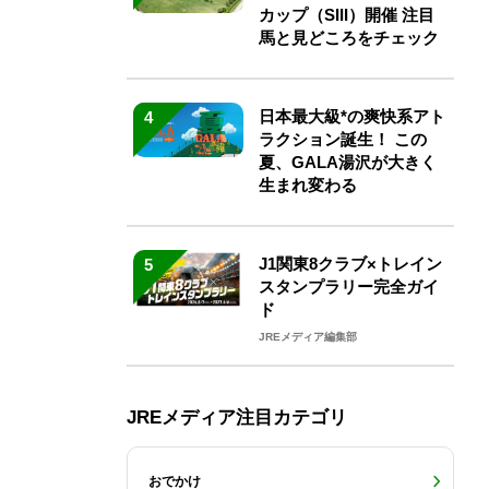
カップ（SIII）開催 注目
馬と見どころをチェック
日本最大級*の爽快系アト
4
ラクション誕生！ この
夏、GALA湯沢が大きく
生まれ変わる
J1関東8クラブ×トレイン
5
スタンプラリー完全ガイ
ド
JREメディア編集部
JREメディア注目カテゴリ
おでかけ