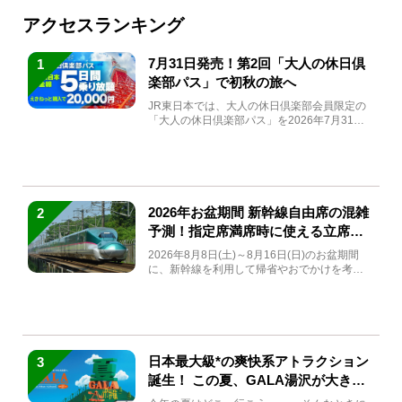
アクセスランキング
7月31日発売！第2回「大人の休日倶
1
楽部パス」で初秋の旅へ
JR東日本では、大人の休日倶楽部会員限定の
「大人の休日倶楽部パス」を2026年7月31日
(金)～9月7日...
2026年お盆期間 新幹線自由席の混雑
2
予測！指定席満席時に使える立席特
急券も解説
2026年8月8日(土)～8月16日(日)のお盆期間
に、新幹線を利用して帰省やおでかけを考え
ている方もい...
日本最大級*の爽快系アトラクション
3
誕生！ この夏、GALA湯沢が大きく
生まれ変わる