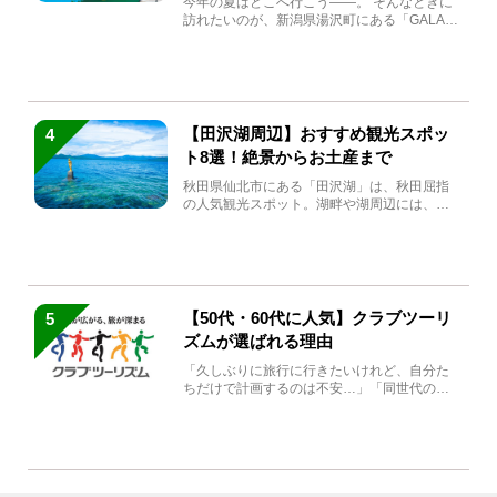
今年の夏はどこへ行こう――。 そんなときに
訪れたいのが、新潟県湯沢町にある「GALA湯
沢」。2026年...
【田沢湖周辺】おすすめ観光スポッ
4
ト8選！絶景からお土産まで
秋田県仙北市にある「田沢湖」は、秋田屈指
の人気観光スポット。湖畔や湖周辺には、田
沢湖の魅力を堪能できる名...
【50代・60代に人気】クラブツーリ
5
ズムが選ばれる理由
「久しぶりに旅行に行きたいけれど、自分た
ちだけで計画するのは不安…」「同世代の方
と気兼ねなく楽しみたい」...