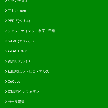
グランデュオ
アトレ -atre-
PERIE(ペリエ)
ジェフユナイテッド市原・千葉
S-PAL (エスパル)
A-FACTORY
錦糸町テルミナ
秋田駅ビル トピコ・アルス
CoCoLo
盛岡駅ビル フェザン
ガーラ湯沢