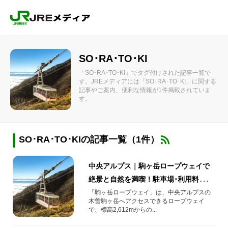
SO･RA･TO･KI
「SO･RA･TO･KI」でタグ付けされた記事一覧で
す。JREメディアには「SO･RA･TO･KI」に関する
記事やご案内、便利な情報が1件掲載されていま
す。
SO･RA･TO･KIの記事一覧（1件）
中央アルプス｜駒ヶ岳ロープウェイで
絶景と自然を満喫！駐車場･利用料金･
アクセス･天気情報まとめ
「駒ヶ岳ロープウェイ」は、中央アルプスの
木曽駒ヶ岳へアクセスできるロープウェイ
で、標高2,612mからの...