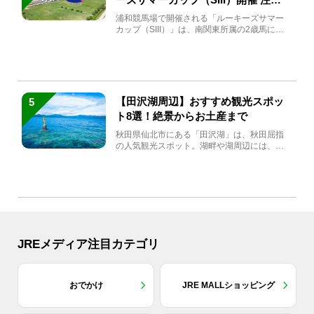
馬と見どころをチェック
浦和競馬場で開催される「ルーキーズサマー
カップ（SIII）」は、南関東所属の2歳馬によ
る注目の重賞競走（...
【田沢湖周辺】おすすめ観光スポッ
5
ト8選！絶景からお土産まで
秋田県仙北市にある「田沢湖」は、秋田屈指
の人気観光スポット。湖畔や湖周辺には、田
沢湖の魅力を堪能できる名...
JREメディア注目カテゴリ
おでかけ
JRE MALLショッピング