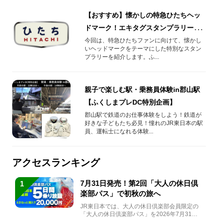
【おすすめ】懐かしの特急ひたちヘッ
ドマーク！エキタグスタンプラリーを
開催します！
今回は、特急ひたちファンに向けて、懐かし
いヘッドマークをテーマにした特別なスタン
プラリーを紹介します。ふ...
親子で楽しむ駅・乗務員体験in郡山駅
【ふくしまプレDC特別企画】
郡山駅で鉄道のお仕事体験をしよう！鉄道が
好きな子どもたち必見！憧れのJR東日本の駅
員、運転士になれる体験...
アクセスランキング
7月31日発売！第2回「大人の休日倶
1
楽部パス」で初秋の旅へ
JR東日本では、大人の休日倶楽部会員限定の
「大人の休日倶楽部パス」を2026年7月31日