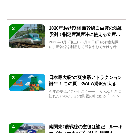
(金)～9月7日...
2026年お盆期間 新幹線自由席の混雑
2
予測！指定席満席時に使える立席特
急券も解説
2026年8月8日(土)～8月16日(日)のお盆期間
に、新幹線を利用して帰省やおでかけを考え
ている方もい...
日本最大級*の爽快系アトラクション
3
誕生！ この夏、GALA湯沢が大きく
生まれ変わる
今年の夏はどこへ行こう――。 そんなときに
訪れたいのが、新潟県湯沢町にある「GALA湯
沢」。2026年...
南関東2歳戦線の主役は誰だ！ルーキ
4
ーズサマーカップ（SIII）開催 注目