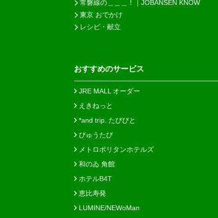
常磐線の＿＿＿！｜JOBANSEN KNOW
東京 おでかけ
レシピ・献立
おすすめのサービス
JRE MALL オーダー
えきねっと
*and trip. たびびと
びゅうたび
メトロポリタンホテルズ
和のゐ 角館
ホテルB4T
恵比寿発
LUMINE/NEWoMan