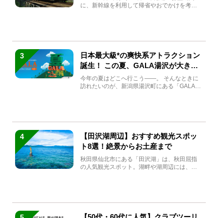
に、新幹線を利用して帰省やおでかけを考え
ている方もい...
日本最大級*の爽快系アトラクション
3
誕生！ この夏、GALA湯沢が大きく
生まれ変わる
今年の夏はどこへ行こう――。 そんなときに
訪れたいのが、新潟県湯沢町にある「GALA湯
沢」。2026年...
【田沢湖周辺】おすすめ観光スポッ
4
ト8選！絶景からお土産まで
秋田県仙北市にある「田沢湖」は、秋田屈指
の人気観光スポット。湖畔や湖周辺には、田
沢湖の魅力を堪能できる名...
【50代・60代に人気】クラブツーリ
5