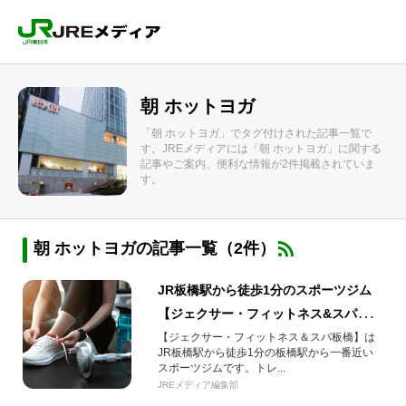
朝 ホットヨガ
「朝 ホットヨガ」でタグ付けされた記事一覧で
す。JREメディアには「朝 ホットヨガ」に関する
記事やご案内、便利な情報が2件掲載されていま
す。
朝 ホットヨガの記事一覧（2件）
JR板橋駅から徒歩1分のスポーツジム
【ジェクサー・フィットネス&スパ板
橋】ダイエット・運動不足解消やサウ
【ジェクサー・フィットネス＆スパ板橋】は
JR板橋駅から徒歩1分の板橋駅から一番近い
ナも
スポーツジムです。トレ...
JREメディア編集部