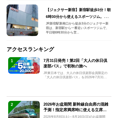
【ジェクサー新宿】新宿駅徒歩3分！朝
6時30分から使えるスポーツジム。朝サ
ウナ・朝ヨガ・朝トレーニング・朝プ
JR新宿駅新南口から徒歩3分のジェクサー新
宿は、新宿駅から一番近いスポーツジムで、
ールも！
平日朝6時30分から営...
アクセスランキング
7月31日発売！第2回「大人の休日倶
1
楽部パス」で初秋の旅へ
JR東日本では、大人の休日倶楽部会員限定の
「大人の休日倶楽部パス」を2026年7月31日
(金)～9月7日...
2026年お盆期間 新幹線自由席の混雑
2
予測！指定席満席時に使える立席特
急券も解説
2026年8月8日(土)～8月16日(日)のお盆期間