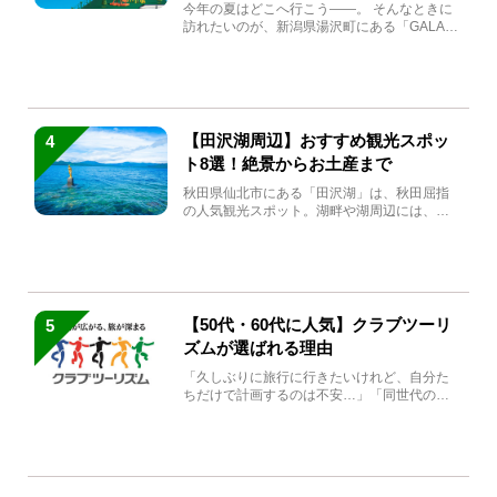
生まれ変わる
今年の夏はどこへ行こう――。 そんなときに
訪れたいのが、新潟県湯沢町にある「GALA湯
沢」。2026年...
【田沢湖周辺】おすすめ観光スポッ
4
ト8選！絶景からお土産まで
秋田県仙北市にある「田沢湖」は、秋田屈指
の人気観光スポット。湖畔や湖周辺には、田
沢湖の魅力を堪能できる名...
【50代・60代に人気】クラブツーリ
5
ズムが選ばれる理由
「久しぶりに旅行に行きたいけれど、自分た
ちだけで計画するのは不安…」「同世代の方
と気兼ねなく楽しみたい」...