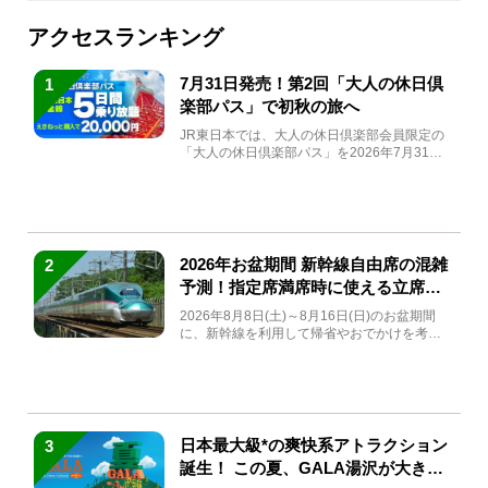
アクセスランキング
7月31日発売！第2回「大人の休日倶
1
楽部パス」で初秋の旅へ
JR東日本では、大人の休日倶楽部会員限定の
「大人の休日倶楽部パス」を2026年7月31日
(金)～9月7日...
2026年お盆期間 新幹線自由席の混雑
2
予測！指定席満席時に使える立席特
急券も解説
2026年8月8日(土)～8月16日(日)のお盆期間
に、新幹線を利用して帰省やおでかけを考え
ている方もい...
日本最大級*の爽快系アトラクション
3
誕生！ この夏、GALA湯沢が大きく