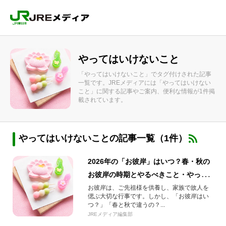
やってはいけないこと
「やってはいけないこと」でタグ付けされた記事
一覧です。JREメディアには「やってはいけない
こと」に関する記事やご案内、便利な情報が1件掲
載されています。
やってはいけないことの記事一覧（1件）
2026年の「お彼岸」はいつ？春・秋の
お彼岸の時期とやるべきこと・やって
はいけないことを解説！
お彼岸は、ご先祖様を供養し、家族で故人を
偲ぶ大切な行事です。しかし、「お彼岸はい
つ？」「春と秋で違うの？...
JREメディア編集部