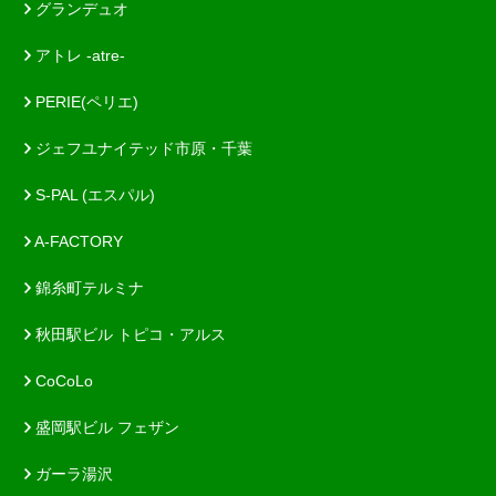
グランデュオ
アトレ -atre-
PERIE(ペリエ)
ジェフユナイテッド市原・千葉
S-PAL (エスパル)
A-FACTORY
錦糸町テルミナ
秋田駅ビル トピコ・アルス
CoCoLo
盛岡駅ビル フェザン
ガーラ湯沢