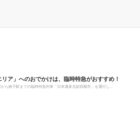
総エリア」へのおでかけは、臨時特急がおすすめ！
に新宿駅から銚子駅までの臨時特急列車「日本遺産北総四都市」を運行し...