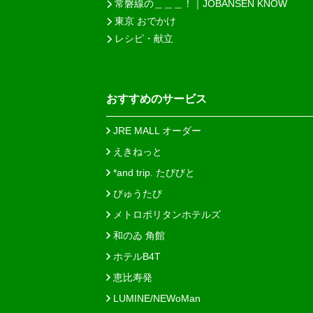
常磐線の＿＿＿！｜JOBANSEN KNOW
東京 おでかけ
レシピ・献立
おすすめのサービス
JRE MALL オーダー
えきねっと
*and trip. たびびと
びゅうたび
メトロポリタンホテルズ
和のゐ 角館
ホテルB4T
恵比寿発
LUMINE/NEWoMan