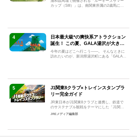
浦和競馬場で開催される「ルーキーズサマー
カップ（SIII）」は、南関東所属の2歳馬によ
る注目の重賞競走（...
日本最大級*の爽快系アトラクション
4
誕生！ この夏、GALA湯沢が大きく
生まれ変わる
今年の夏はどこへ行こう――。 そんなときに
訪れたいのが、新潟県湯沢町にある「GALA湯
沢」。2026年...
J1関東8クラブ×トレインスタンプラ
5
リー完全ガイド
JR東日本がJ1関東8クラブと連携し、鉄道で
のサステナブル観戦をテーマにした「J1関東8
クラブ×トレイン...
JREメディア編集部