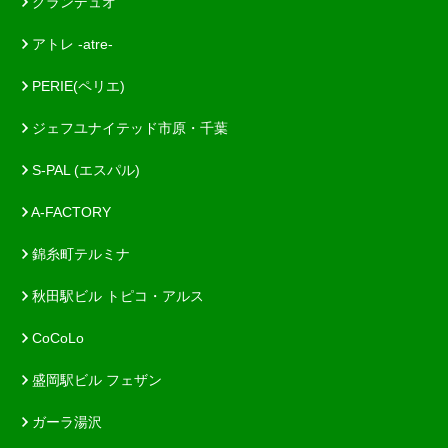
グランデュオ
アトレ -atre-
PERIE(ペリエ)
ジェフユナイテッド市原・千葉
S-PAL (エスパル)
A-FACTORY
錦糸町テルミナ
秋田駅ビル トピコ・アルス
CoCoLo
盛岡駅ビル フェザン
ガーラ湯沢