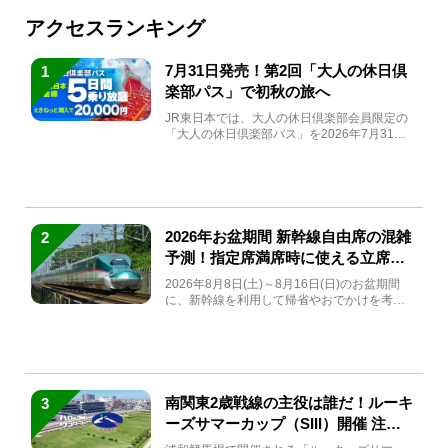
アクセスランキング
7月31日発売！第2回「大人の休日倶
1
楽部パス」で初秋の旅へ
JR東日本では、大人の休日倶楽部会員限定の
「大人の休日倶楽部パス」を2026年7月31日
(金)～9月7日...
2026年お盆期間 新幹線自由席の混雑
2
予測！指定席満席時に使える立席特
急券も解説
2026年8月8日(土)～8月16日(日)のお盆期間
に、新幹線を利用して帰省やおでかけを考え
ている方もい...
南関東2歳戦線の主役は誰だ！ルーキ
3
ーズサマーカップ（SIII）開催 注目
馬と見どころをチェック