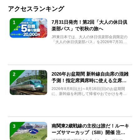
アクセスランキング
7月31日発売！第2回「大人の休日倶
1
楽部パス」で初秋の旅へ
JR東日本では、大人の休日倶楽部会員限定の
「大人の休日倶楽部パス」を2026年7月31日
(金)～9月7日...
2026年お盆期間 新幹線自由席の混雑
2
予測！指定席満席時に使える立席特
急券も解説
2026年8月8日(土)～8月16日(日)のお盆期間
に、新幹線を利用して帰省やおでかけを考え
ている方もい...
南関東2歳戦線の主役は誰だ！ルーキ
3
ーズサマーカップ（SIII）開催 注目
馬と見どころをチェック