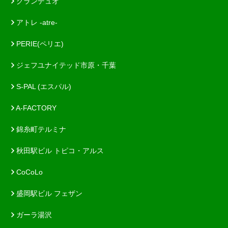
グランデュオ
アトレ -atre-
PERIE(ペリエ)
ジェフユナイテッド市原・千葉
S-PAL (エスパル)
A-FACTORY
錦糸町テルミナ
秋田駅ビル トピコ・アルス
CoCoLo
盛岡駅ビル フェザン
ガーラ湯沢