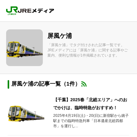
屏風ケ浦
「屏風ケ浦」でタグ付けされた記事一覧です。
JREメディアには「屏風ケ浦」に関する記事やご
案内、便利な情報が1件掲載されています。
屏風ケ浦の記事一覧（1件）
【千葉】2025春「北総エリア」へのお
でかけは、臨時特急がおすすめ！
2025年4月19日(土)・20(日)に新宿駅から銚子
駅までの臨時特急列車「日本遺産北総四都
市」を運行し...