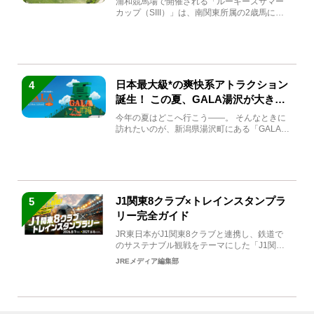
浦和競馬場で開催される「ルーキーズサマー
カップ（SIII）」は、南関東所属の2歳馬によ
る注目の重賞競走（...
日本最大級*の爽快系アトラクション
4
誕生！ この夏、GALA湯沢が大きく
生まれ変わる
今年の夏はどこへ行こう――。 そんなときに
訪れたいのが、新潟県湯沢町にある「GALA湯
沢」。2026年...
J1関東8クラブ×トレインスタンプラ
5
リー完全ガイド
JR東日本がJ1関東8クラブと連携し、鉄道で
のサステナブル観戦をテーマにした「J1関東8
クラブ×トレイン...
JREメディア編集部