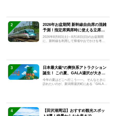
(金)～9月7日...
2026年お盆期間 新幹線自由席の混雑
2
予測！指定席満席時に使える立席特
急券も解説
2026年8月8日(土)～8月16日(日)のお盆期間
に、新幹線を利用して帰省やおでかけを考え
ている方もい...
日本最大級*の爽快系アトラクション
3
誕生！ この夏、GALA湯沢が大きく
生まれ変わる
今年の夏はどこへ行こう――。 そんなときに
訪れたいのが、新潟県湯沢町にある「GALA湯
沢」。2026年...
【田沢湖周辺】おすすめ観光スポッ
4
ト8選！絶景からお土産まで