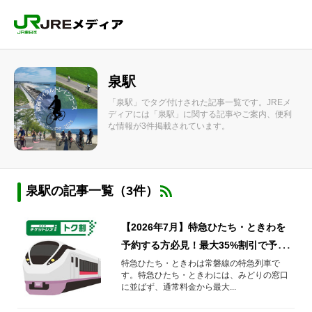
泉駅
「泉駅」でタグ付けされた記事一覧です。JREメ
ディアには「泉駅」に関する記事やご案内、便利
な情報が3件掲載されています。
泉駅の記事一覧（3件）
【2026年7月】特急ひたち・ときわを
予約する方必見！最大35%割引で予約
する方法や知っておきたい情報を解
特急ひたち・ときわは常磐線の特急列車で
す。特急ひたち・ときわには、みどりの窓口
説！
に並ばず、通常料金から最大...