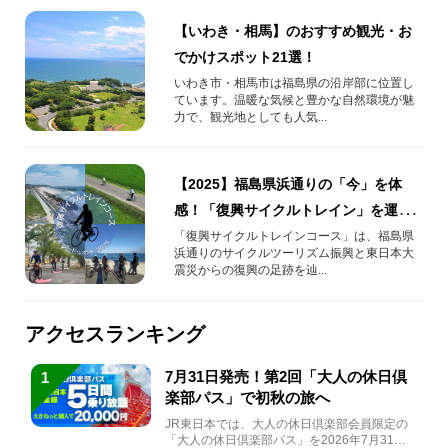
【いわき・相馬】のおすすめ観光・お
でかけスポット21選！
いわき市・相馬市は福島県の沿岸部に位置し
ています。温暖な気候と豊かな自然環境が魅
力で、観光地としても人気...
【2025】福島県浜通りの「今」を体
感！「復興サイクルトレイン」を運行
します！【ツール・ド・いわき2025】
「復興サイクルトレインコース」は、福島県
浜通りのサイクルツーリズム振興と東日本大
震災からの復興の足跡を辿...
アクセスランキング
7月31日発売！第2回「大人の休日倶
1
楽部パス」で初秋の旅へ
JR東日本では、大人の休日倶楽部会員限定の
「大人の休日倶楽部パス」を2026年7月31日