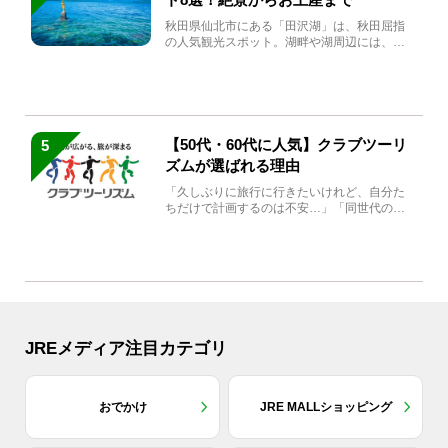
秋田県仙北市にある「田沢湖」は、秋田屈指
の人気観光スポット。湖畔や湖周辺には、田
沢湖の魅力を堪能できる名...
【50代・60代に人気】クラブツーリ
5
ズムが選ばれる理由
「久しぶりに旅行に行きたいけれど、自分た
ちだけで計画するのは不安…」「同世代の方
と気兼ねなく楽しみたい」...
JREメディア注目カテゴリ
おでかけ
JRE MALLショッピング