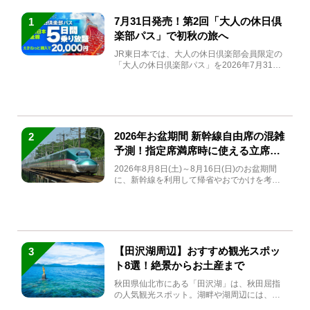
7月31日発売！第2回「大人の休日倶
1
楽部パス」で初秋の旅へ
JR東日本では、大人の休日倶楽部会員限定の
「大人の休日倶楽部パス」を2026年7月31日
(金)～9月7日...
2026年お盆期間 新幹線自由席の混雑
2
予測！指定席満席時に使える立席特
急券も解説
2026年8月8日(土)～8月16日(日)のお盆期間
に、新幹線を利用して帰省やおでかけを考え
ている方もい...
【田沢湖周辺】おすすめ観光スポッ
3
ト8選！絶景からお土産まで
秋田県仙北市にある「田沢湖」は、秋田屈指
の人気観光スポット。湖畔や湖周辺には、田
沢湖の魅力を堪能できる名...