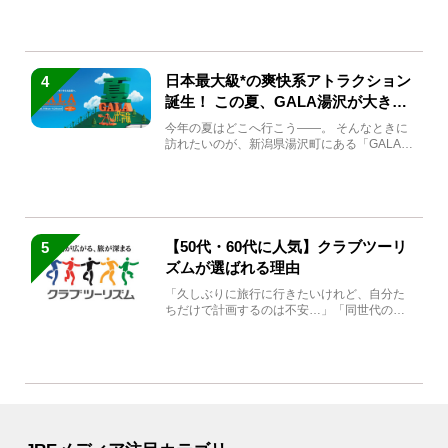
日本最大級*の爽快系アトラクション
4
誕生！ この夏、GALA湯沢が大きく
生まれ変わる
今年の夏はどこへ行こう――。 そんなときに
訪れたいのが、新潟県湯沢町にある「GALA湯
沢」。2026年...
【50代・60代に人気】クラブツーリ
5
ズムが選ばれる理由
「久しぶりに旅行に行きたいけれど、自分た
ちだけで計画するのは不安…」「同世代の方
と気兼ねなく楽しみたい」...