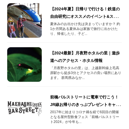
【2024年夏】日帰りで行ける！鉄道の
自由研究にオススメのイベント&スポッ
ト
夏休みのお出かけ先は決まっていますか？ 約
1か月間ある夏休みは家族で旅行に出かけた
り、帰省したり、子ど...
【2024最新】月夜野ホタルの里｜遊歩
道へのアクセス・ホタル情報
「月夜野ホタルの里」は、上越新幹線上毛高
原駅から徒歩3分とアクセスの良い場所にあり
ます。 群馬県みなか...
前橋バルストリートに電車で行こう！
JR線お帰りのきっぷプレゼントキャン
ペーン！
2017年に始まりコロナ禍を経て6回目の開催
となる屋外型飲食フェス「前橋バルストリー
ト2024」が今年も...