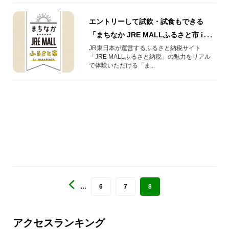
エントリーして試飲・試食もできる
「まちなか JRE MALLふるさと市 in
NAKAKONYA」が高崎駅近で開催！
JR東日本が運営するふるさと納税サイト
「JRE MALLふるさと納税」の魅力をリアル
で体験いただける「ま...
…
6
7
8
アクセスランキング