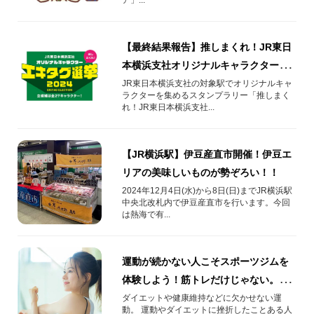
【最終結果報告】推しまくれ！JR東日
本横浜支社オリジナルキャラクターエ
キタグ選挙2024
JR東日本横浜支社の対象駅でオリジナルキャ
ラクターを集めるスタンプラリー「推しまく
れ！JR東日本横浜支社...
【JR横浜駅】伊豆産直市開催！伊豆エ
リアの美味しいものが勢ぞろい！！
2024年12月4日(水)から8日(日)までJR横浜駅
中央北改札内で伊豆産直市を行います。今回
は熱海で有...
運動が続かない人こそスポーツジムを
体験しよう！筋トレだけじゃない。お
風呂やサウナなどを利用して、運動習
ダイエットや健康維持などに欠かせない運
動。 運動やダイエットに挫折したことある人