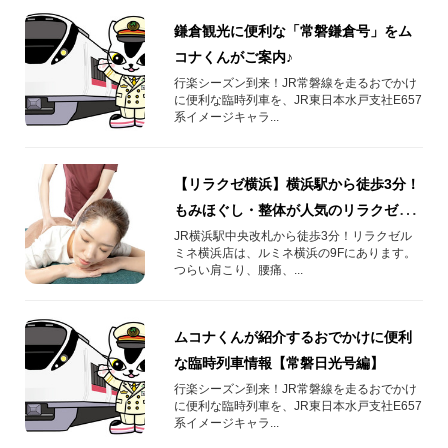
鎌倉観光に便利な「常磐鎌倉号」をム
コナくんがご案内♪
行楽シーズン到来！JR常磐線を走るおでかけ
に便利な臨時列車を、JR東日本水戸支社E657
系イメージキャラ...
【リラクゼ横浜】横浜駅から徒歩3分！
もみほぐし・整体が人気のリラクゼー
ションスポット！
JR横浜駅中央改札から徒歩3分！リラクゼル
ミネ横浜店は、ルミネ横浜の9Fにあります。
つらい肩こり、腰痛、...
ムコナくんが紹介するおでかけに便利
な臨時列車情報【常磐日光号編】
行楽シーズン到来！JR常磐線を走るおでかけ
に便利な臨時列車を、JR東日本水戸支社E657
系イメージキャラ...