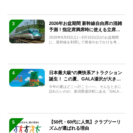
2026年お盆期間 新幹線自由席の混雑
3
予測！指定席満席時に使える立席特
急券も解説
2026年8月8日(土)～8月16日(日)のお盆期間
に、新幹線を利用して帰省やおでかけを考え
ている方もい...
日本最大級*の爽快系アトラクション
4
誕生！ この夏、GALA湯沢が大きく
生まれ変わる
今年の夏はどこへ行こう――。 そんなときに
訪れたいのが、新潟県湯沢町にある「GALA湯
沢」。2026年...
【50代・60代に人気】クラブツーリ
5
ズムが選ばれる理由