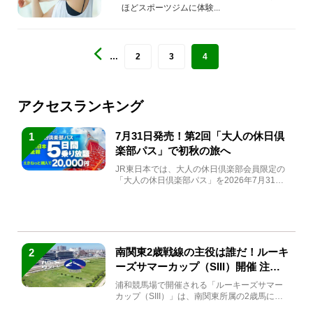
慣を身に着ける！
ほどスポーツジムに体験...
…
2
3
4
アクセスランキング
7月31日発売！第2回「大人の休日倶
1
楽部パス」で初秋の旅へ
JR東日本では、大人の休日倶楽部会員限定の
「大人の休日倶楽部パス」を2026年7月31日
(金)～9月7日...
南関東2歳戦線の主役は誰だ！ルーキ
2
ーズサマーカップ（SIII）開催 注目
馬と見どころをチェック
浦和競馬場で開催される「ルーキーズサマー
カップ（SIII）」は、南関東所属の2歳馬によ
る注目の重賞競走（...