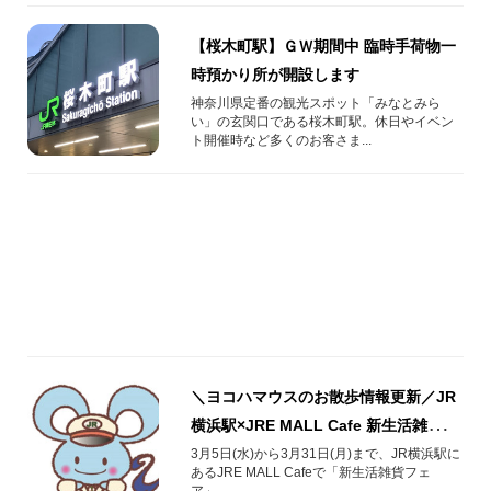
【桜木町駅】ＧＷ期間中 臨時手荷物一
時預かり所が開設します
神奈川県定番の観光スポット「みなとみら
い」の玄関口である桜木町駅。休日やイベン
ト開催時など多くのお客さま...
＼ヨコハマウスのお散歩情報更新／JR
横浜駅×JRE MALL Cafe 新生活雑貨フ
ェア＆ヨコハマウスデジタルキーワー
3月5日(水)から3月31日(月)まで、JR横浜駅に
あるJRE MALL Cafeで「新生活雑貨フェ
ドラリー
ア」...