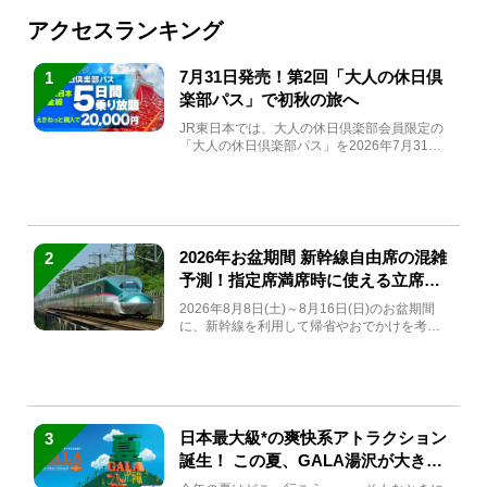
アクセスランキング
7月31日発売！第2回「大人の休日倶
1
楽部パス」で初秋の旅へ
JR東日本では、大人の休日倶楽部会員限定の
「大人の休日倶楽部パス」を2026年7月31日
(金)～9月7日...
2026年お盆期間 新幹線自由席の混雑
2
予測！指定席満席時に使える立席特
急券も解説
2026年8月8日(土)～8月16日(日)のお盆期間
に、新幹線を利用して帰省やおでかけを考え
ている方もい...
日本最大級*の爽快系アトラクション
3
誕生！ この夏、GALA湯沢が大きく
生まれ変わる