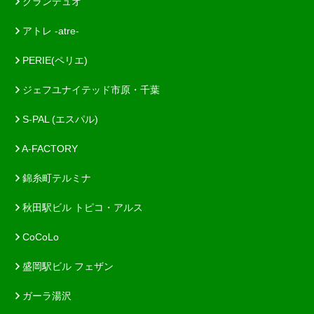
グランデュオ
アトレ -atre-
PERIE(ペリエ)
ジェフユナイテッド市原・千葉
S-PAL (エスパル)
A-FACTORY
錦糸町テルミナ
秋田駅ビル トピコ・アルス
CoCoLo
盛岡駅ビル フェザン
ガーラ湯沢