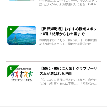
今年の夏はどこへ行こう――。 そんなときに
訪れたいのが、新潟県湯沢町にある「GALA湯
沢」。2026年...
【田沢湖周辺】おすすめ観光スポッ
4
ト8選！絶景からお土産まで
秋田県仙北市にある「田沢湖」は、秋田屈指
の人気観光スポット。湖畔や湖周辺には、田
沢湖の魅力を堪能できる名...
【50代・60代に人気】クラブツーリ
5
ズムが選ばれる理由
「久しぶりに旅行に行きたいけれど、自分た
ちだけで計画するのは不安…」「同世代の方
と気兼ねなく楽しみたい」...