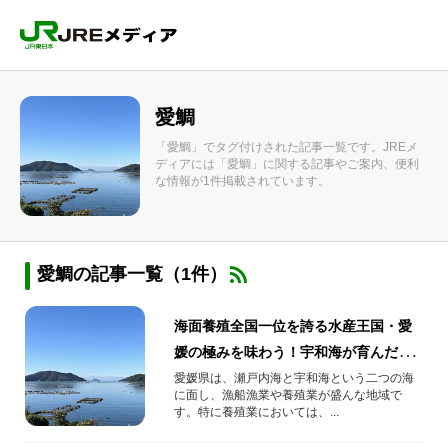
愛鯛
「愛鯛」でタグ付けされた記事一覧です。JREメ
ディアには「愛鯛」に関する記事やご案内、便利
な情報が1件掲載されています。
愛鯛の記事一覧（1件）
海面養殖全国一位を誇る水産王国・愛
媛の極みを味わう！宇和海が育んだブ
ランド魚「愛鯛」
愛媛県は、瀬戸内海と宇和海という二つの海
に面し、漁船漁業や養殖業が盛んな地域で
す。特に養殖業においては、...