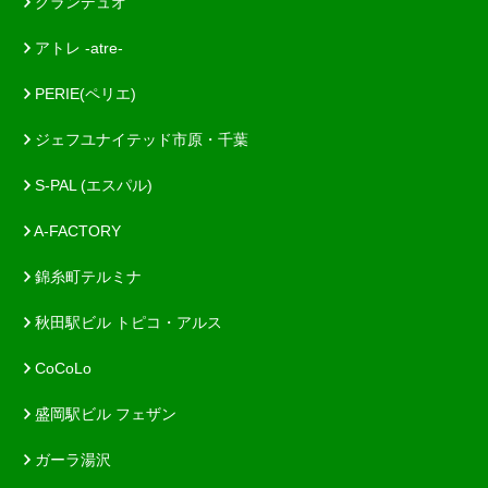
グランデュオ
アトレ -atre-
PERIE(ペリエ)
ジェフユナイテッド市原・千葉
S-PAL (エスパル)
A-FACTORY
錦糸町テルミナ
秋田駅ビル トピコ・アルス
CoCoLo
盛岡駅ビル フェザン
ガーラ湯沢