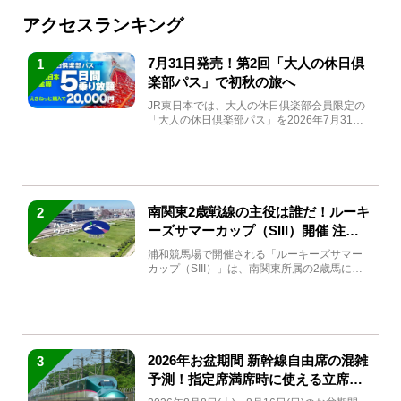
アクセスランキング
7月31日発売！第2回「大人の休日倶
1
楽部パス」で初秋の旅へ
JR東日本では、大人の休日倶楽部会員限定の
「大人の休日倶楽部パス」を2026年7月31日
(金)～9月7日...
南関東2歳戦線の主役は誰だ！ルーキ
2
ーズサマーカップ（SIII）開催 注目
馬と見どころをチェック
浦和競馬場で開催される「ルーキーズサマー
カップ（SIII）」は、南関東所属の2歳馬によ
る注目の重賞競走（...
2026年お盆期間 新幹線自由席の混雑
3
予測！指定席満席時に使える立席特
急券も解説