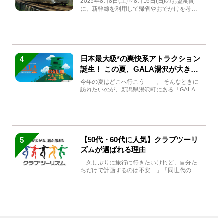
2026年8月8日(土)～8月16日(日)のお盆期間
に、新幹線を利用して帰省やおでかけを考え
ている方もい...
日本最大級*の爽快系アトラクション
4
誕生！ この夏、GALA湯沢が大きく
生まれ変わる
今年の夏はどこへ行こう――。 そんなときに
訪れたいのが、新潟県湯沢町にある「GALA湯
沢」。2026年...
【50代・60代に人気】クラブツーリ
5
ズムが選ばれる理由
「久しぶりに旅行に行きたいけれど、自分た
ちだけで計画するのは不安…」「同世代の方
と気兼ねなく楽しみたい」...